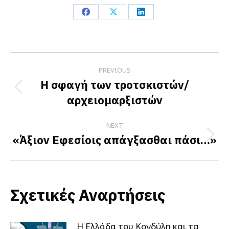
Share
Share
Share
on
on
on
Facebook
X
LinkedIn
Post
PREVIOUS
navigation
Η σφαγή των τροτσκιστών/
Previous
αρχειομαρξιστών
post:
NEXT
«Άξιον Εφεσίοις απάγξασθαι πάσι…»
Next
post:
Σχετικές Αναρτήσεις
Η Ελλάδα του Κονδύλη και τα