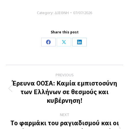
Category:
ΔΙΕΘΝΗ
07/07/2026
Share this post
Share
Share
Share
on
on
on
Facebook
X
LinkedIn
Post
PREVIOUS
navigation
Έρευνα ΟΟΣΑ: Καμία εμπιστοσύνη
των Ελλήνων σε θεσμούς και
Previous
κυβέρνηση!
post:
NEXT
Το φαρμάκι του ραγιαδισμού και οι