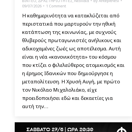
ΒΙΝΤΕΟ
,
ΔΡΑΣΤΗΡΙΟΤΗΤΕΣ
,
Νεολαία
By
Antepithesi
09/07/2026
1 Comment
Η καθημερινότητα να κατακλύζεται από
περιστατικά που μαρτυρούν την ηθική
κατάπτωση της κοινωνίας, με συχνούς
θλιβερούς πρωταγωνιστές ανήλικους και
αδικοχαμένες ζωές ως αποτέλεσμα. Αυτή
είναι η νέα «κανονικότητα» του κόσμου
που κτίζει ο φιλελεύθερος ατομικισμός και
η έρημος Ιδανικών που δημιούργησε η
μεταπολίτευση. Η Χρυσή Αυγή, με πρώτο
τον Νικόλαο Μιχαλολιάκο, είχε
προειδοποιήσει εδώ και δεκαετίες για
αυτή την…