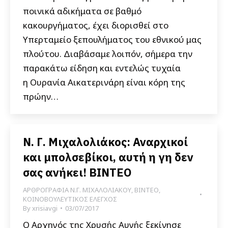
ποινικά αδικήματα σε βαθμό
κακουργήματος, έχει διορισθεί στο
Υπερταμείο ξεπουλήματος του εθνικού μας
πλούτου. Διαβάσαμε λοιπόν, σήμερα την
παρακάτω είδηση και εντελώς τυχαία
η Oυρανία Αικατερινάρη είναι κόρη της
πρώην…
Ν. Γ. Μιχαλολιάκος: Αναρχικοί
και μπολσεβίκοι, αυτή η γη δεν
σας ανήκει! ΒΙΝΤΕΟ
ΑΡΘΡΟΓΡΑΦΙΑ Ν.Γ. ΜΙΧΑΛΟΛΙΑΚΟΥ
,
ΒΙΝΤΕΟ
,
ΚΟΙΝΟΒΟΥΛΕΥΤΙΚΟΣ ΕΛΕΓΧΟΣ
By
xrisiavgi
03/07/2017
Ο Αρχηγός της Χρυσής Αυγής ξεκίνησε