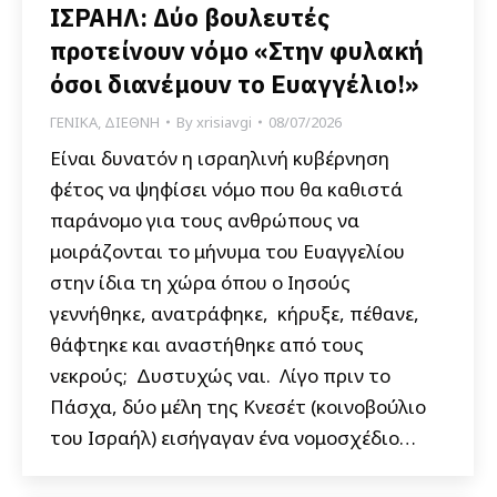
ΙΣΡΑΗΛ: Δύο βουλευτές
προτείνουν νόμο «Στην φυλακή
όσοι διανέμουν το Ευαγγέλιο!»
ΓΕΝΙΚΑ
,
ΔΙΕΘΝΗ
By
xrisiavgi
08/07/2026
Είναι δυνατόν η ισραηλινή κυβέρνηση
φέτος να ψηφίσει νόμο που θα καθιστά
παράνομο για τους ανθρώπους να
μοιράζονται το μήνυμα του Ευαγγελίου
στην ίδια τη χώρα όπου ο Ιησούς
γεννήθηκε, ανατράφηκε, κήρυξε, πέθανε,
θάφτηκε και αναστήθηκε από τους
νεκρούς; Δυστυχώς ναι. Λίγο πριν το
Πάσχα, δύο μέλη της Κνεσέτ (κοινοβούλιο
του Ισραήλ) εισήγαγαν ένα νομοσχέδιο…