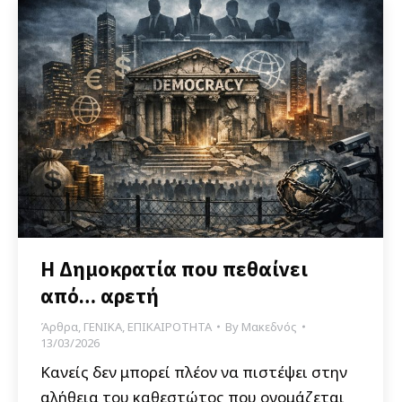
Η Δημοκρατία που πεθαίνει
από… αρετή
Άρθρα
,
ΓΕΝΙΚΑ
,
ΕΠΙΚΑΙΡΟΤΗΤΑ
By
Μακεδνός
13/03/2026
Κανείς δεν μπορεί πλέον να πιστέψει στην
αλήθεια του καθεστώτος που ονομάζεται