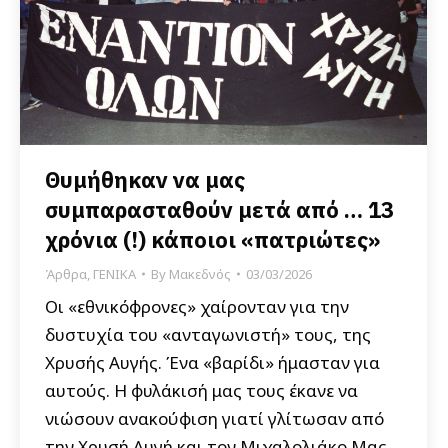
Θυμήθηκαν να μας
συμπαρασταθούν μετά από … 13
χρόνια (!) κάποιοι «πατριώτες»
Άρθρα
,
ΓΕΝΙΚΑ
By
Μακεδνός
03/03/2026
Οι «εθνικόφρονες» χαίρονταν για την
δυστυχία του «ανταγωνιστή» τους, της
Χρυσής Αυγής. Ένα «βαρίδι» ήμασταν για
αυτούς. Η φυλάκισή μας τους έκανε να
νιώσουν ανακούφιση γιατί γλίτωσαν από
την Χρυσή Αυγή και τον Μιχαλολιάκο Μας