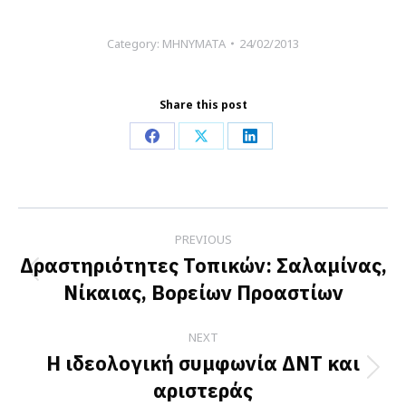
Category:
ΜΗΝΥΜΑΤΑ
24/02/2013
Share this post
Share
Share
Share
on
on
on
Facebook
X
LinkedIn
Post
PREVIOUS
navigation
Δραστηριότητες Τοπικών: Σαλαμίνας,
Previous
Νίκαιας, Βορείων Προαστίων
post:
NEXT
Η ιδεολογική συμφωνία ΔΝΤ και
Next
αριστεράς
post: