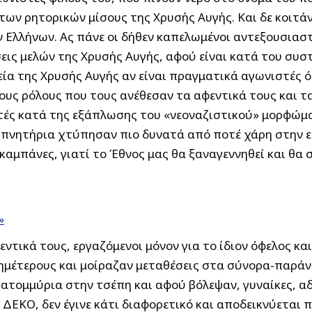
ων ρητορικών μίσους της Χρυσής Αυγής. Και δε κοιτάνε
 Ελλήνων. Ας πάνε οι δήθεν καπελωμένοι αντεξουσιασ
σεις μελών της Χρυσής Αυγής, αφού είναι κατά του συσ
ία της Χρυσής Αυγής αν είναι πραγματικά αγωνιστές 
ι στους ρόλους που τους ανέθεσαν τα αφεντικά τους κα
ς κατά της εξάπλωσης του «νεοναζιστικού» μορφώματο
ξυπνητήρια χτύπησαν πιο δυνατά από ποτέ χάρη στην ε
μπάνες, γιατί το Έθνος μας θα ξαναγεννηθεί και θα σ
»
ντικά τους, εργαζόμενοι μόνον για το ίδιον όφελος κα
 ημέτερους και μοίραζαν μεταθέσεις στα σύνορα-παρά
τομμύρια στην τσέπη και αφού βόλεψαν, γυναίκες, αδε
ς ΔΕΚΟ, δεν έγινε κάτι διαφορετικό και αποδεικνύεται