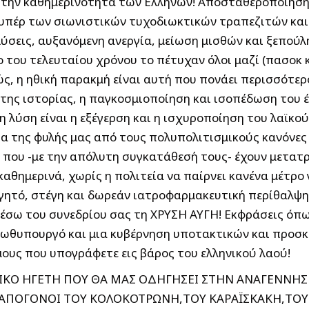
στην καθημερινότητα των Ελλήνων! Αποσταθεροποίηση 
 υπέρ των σιωνιστικών τυχοδιωκτικών τραπεζιτών και
ύσεις, αυξανόμενη ανεργία, μείωση μισθών και ξεπούλ
του τελευταίου χρόνου το πέτυχαν όλοι μαζί (πασοκ κ
ς, η ηθική παρακμή είναι αυτή που πονάει περισσότε
της ιστορίας, η παγκοσμιοποίηση και ισοπέδωση του 
λύση είναι η εξέγερση και η ισχυροποίηση του λαϊκού
α της φυλής μας από τους πολυπολιτισμικούς κανόνες 
που -με την απόλυτη συγκατάθεσή τους- έχουν μετατρέ
αθημερινά, χωρίς η πολιτεία να παίρνει κανένα μέτρο
γητό, στέγη και δωρεάν ιατροφαρμακευτική περίθαλψη!
μέσω του συνεδρίου σας τη ΧΡΥΣΗ ΑΥΓΗ! Εκφράσεις όπω
ρωθυπουργό και μια κυβέρνηση υποτακτικών και προσκ
μους που υπογράφετε εις βάρος του ελληνικού λαού!
ΘΝΙΚΟ ΗΓΕΤΗ ΠΟΥ ΘΑ ΜΑΣ ΟΔΗΓΗΣΕΙ ΣΤΗΝ ΑΝΑΓΕΝΝΗ
 ΑΠΟΓΟΝΟΙ ΤΟΥ ΚΟΛΟΚΟΤΡΩΝΗ,ΤΟΥ ΚΑΡΑΪΣΚΑΚΗ,ΤΟΥ Γ