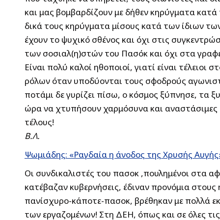
και μας βομβαρδίζουν με δήθεν κηρύγματα κατά τ
δικά τους κηρύγματα μίσους κατά των ίδιων των
έχουν το ψυχικό σθένος και όχι στις συγκεντρώ
των σοσιαλ(η)στών του Πασόκ και όχι στα γραφε
Είναι πολύ καλοί ηθοποιοί, γιατί είναι τέλειο
ρόλων όταν υποδύονται τους σφοδρούς αγωνιστέ
ποτάμι δε γυρίζει πίσω, ο κόσμος ξύπνησε, τα 
ώρα να χτυπήσουν χαρμόσυνα και αναστάσιμες κα
τέλους!
Β.Λ.
Ψωμιάδης: «Ραγδαία η άνοδος της Χρυσής Αυγής
Οι συνδικαλιστές του πασοκ ,πουλημένοι στα αφε
κατέβαζαν κυβερνήσεις, έδιναν προνόμια στους
πανίσχυρο-κάποτε-πασοκ, βρέθηκαν με πολλά εκα
των εργαζομένων! Στη ΔΕΗ, όπως και σε όλες τι