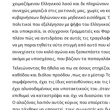
χειμαζόμενου Ελληνικού λαού και δε πληρώνουν 
συνεχώς μαγαζιά στις γειτονιές μας, χωρίς να
κυβερνήσεων δηλώνουν και μηδενικό εισόδημα; Ό
πολιτικοί που εξελέγησαν με ψήφο του Ελληνικο
και υποκρισία, οι σύγχρονοι Γραμματείς και Φαρ
πλέον πώς να αντιδράσει σε αυτές τις τραγελαφ
να μη παραιτηθείτε ούτε στιγμή από αυτό που κ
συνεχίσετε τον καλό αγώνα και ξεσκεπάστε τους 
ακόμα με υποσχέσεις, που βάζουν τα παπαγαλάκ
Τελειώνοντας θα ήθελα να πω σε όσους στηρίζου
καθόδου και διόλου προόδου ,πως αν ο μίστερ Τσ
συμφέροντα, έχει τις ίδιες κατευθύνσεις και τις
έχει αλυσοδεμένους και υποτακτικούς του ,όταν
επιθυμεί να καταστρέψει και όχι να διασώσει τ
Ο αλαζόνας λοιπόν αυτός κύριος που επαίρεται 
που τάχθηκε να υπηρετεί, τους σιωνιστές και δ