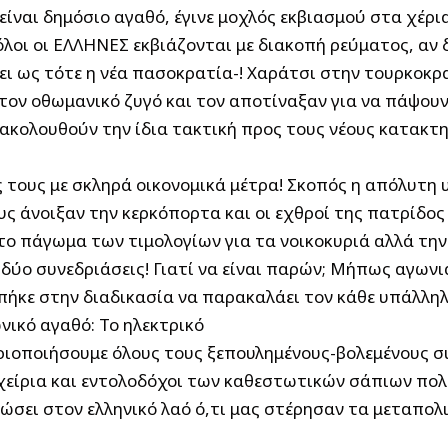
ίναι δημόσιο αγαθό, έγινε μοχλός εκβιασμού στα χέρ
οι οι ΕΛΛΗΝΕΣ εκβιάζονται με διακοπή ρεύματος, αν δ
σει ως τότε η νέα πασοκρατία-! Χαράτσι στην τουρκοκρ
ον οθωμανικό ζυγό και τον αποτίναξαν για να πάψουν 
ακολουθούν την ίδια τακτική προς τους νέους κατακτ
τους με σκληρά οικονομικά μέτρα! Σκοπός η απόλυτη υ
τους άνοιξαν την κερκόπορτα και οι εχθροί της πατρίδο
το πάγωμα των τιμολογίων για τα νοικοκυριά αλλά τη
δύο συνεδριάσεις! Γιατί να είναι παρών; Μήπως αγωνιά
κε στην διαδικασία να παρακαλάει τον κάθε υπάλληλο
ωνικό αγαθό: Το ηλεκτρικό
ριοποιήσουμε όλους τους ξεπουλημένους-βολεμένους συν
οχείρια και εντολοδόχοι των καθεστωτικών σάπιων πο
ώσει στον ελληνικό λαό ό,τι μας στέρησαν τα μεταπολι