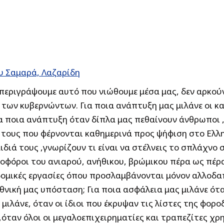
υ Σαμαρά, Λαζαρίδη
α περιγράψουμε αυτό που νιώθουμε μέσα μας, δεν αρκού
των κυβερνώντων. Για ποια ανάπτυξη μας μιλάνε οι κ
α ποια ανάπτυξη όταν δίπλα μας πεθαίνουν άνθρωποι
τους που φέρνονται καθημερινά προς ψήφιση στο Ελλην
ιδιά τους ,γνωρίζουν τι είναι να στέλνεις το σπλάχνο σ
οφόροι του ανιαρού, ανήθικου, βρώμικου πέρα ως πέρα 
κοδομικές εργασίες όπου προσλαμβάνονται μόνον αλλοδ
Εθνική μας υπόσταση; Για ποια ασφάλεια μας μιλάνε ότ
μιλάνε, όταν οι ίδιοι που έκρυψαν τις λίστες της φορο
όταν όλοι οι μεγαλοεπιχειρηματίες και τραπεζίτες χρ