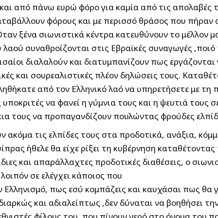
και από πάνω ευρώ φόρο για καμία από τις απολαβές το
 καταβάλλουν φόρους και με περισσό θράσος που πήρα
ταν ξένα σιωνιστικά κέντρα κατευθύνουν το μέλλον μα
ύ λαού συναθροίζονται στις Εβραϊκές συναγωγές ,ποιό
ισαίοι διαλαλούν και διατυμπανίζουν πως εργάζονται 
ικές και σουρεαλιστικές πλέον δηλώσεις τους. Καταθέτ
ληθήκατε από τον Ελληνικό λαό να υπηρετήσετε με τη π
υποκριτές να φανεί η γύμνια τους και η ψευτιά τους σ
ια τους να προπαγανδίζουν πουλώντας φρούδες ελπίδε
ν ακόμα τις ελπίδες τους στα προδοτικά, ανάξια, κό
ίπρας ήθελε θα είχε ρίξει τη κυβέρνηση καταθέτοντας
 ίδιες και απαράλλαχτες προδοτικές διαθέσεις, ο σιωνι
 λοιπόν σε ελέγχει κάποιος που
ον Ελληνισμό, πως εσύ κομπάζεις και καυχάσαι πως θα
διαρκώς και αδιαλείπτως ,δεν δύναται να βοηθήσει τη
ιεθνιστές φίλους του, που πίνουν νερό στο όνομα του 