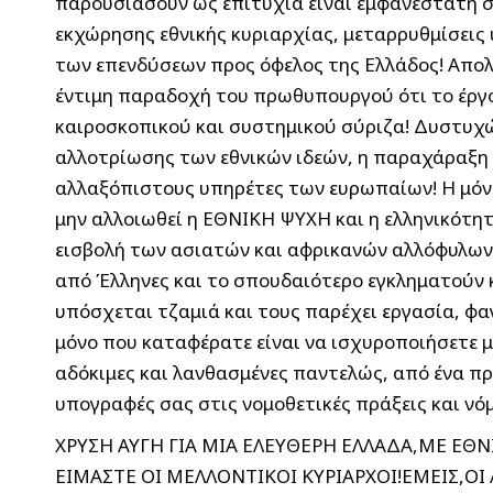
παρουσιάσουν ως επιτυχία είναι εμφανέστατη 
εκχώρησης εθνικής κυριαρχίας, μεταρρυθμίσεις
των επενδύσεων προς όφελος της Ελλάδος! Απολ
έντιμη παραδοχή του πρωθυπουργού ότι το έργο 
καιροσκοπικού και συστημικού σύριζα! Δυστυχώ
αλλοτρίωσης των εθνικών ιδεών, η παραχάραξη 
αλλαξόπιστους υπηρέτες των ευρωπαίων! Η μόνη 
μην αλλοιωθεί η ΕΘΝΙΚΗ ΨΥΧΗ και η ελληνικότητ
εισβολή των ασιατών και αφρικανών αλλόφυλων 
από Έλληνες και το σπουδαιότερο εγκληματούν κ
υπόσχεται τζαμιά και τους παρέχει εργασία, φα
μόνο που καταφέρατε είναι να ισχυροποιήσετε 
αδόκιμες και λανθασμένες παντελώς, από ένα π
υπογραφές σας στις νομοθετικές πράξεις και νό
ΧΡΥΣΗ ΑΥΓΗ ΓΙΑ ΜΙΑ ΕΛΕΥΘΕΡΗ ΕΛΛΑΔΑ,ΜΕ Ε
ΕΙΜΑΣΤΕ ΟΙ ΜΕΛΛΟΝΤΙΚΟΙ ΚΥΡΙΑΡΧΟΙ!ΕΜΕΙΣ,ΟΙ