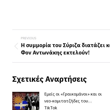
Post
PREVIOUS
navigation
Η συμμορία του Σύριζα διατάζει κ
Previous
Φον Αντωνάκης εκτελούν!
post:
Σχετικές Αναρτήσεις
Εμείς οι «Γραικομάνοι» και οι
νεο-κομιτατζήδες του…
TikTok