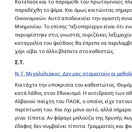
Κατέπεσε και το παραμύθι του πρωτογενούς πλε
παραδέχθη το ψέμα. Και όμως κοιτώντας σήμερα
Οικονομικών. Αυτό αποδεικνύει την αγαστή συν
Μνημονίου. Το επίσης “αξιοπερίεργο είναι ότι ε
περιορίστηκε στις γνωστές συριζέικες λεξιμαχίε
καταγγελία του ψεύδους θα έπρεπε να περιλαμβά
χέρι νίβει το άλλο βλέπετε στο καθεστώς.
Σ.Τ.
Ν. Γ. Μιχαλολιάκος: Δεν μας σταματούν οι μεθο
Κοιτάχτε την υποκρισία του καθεστώτος. Θυμόμ
κατά λάθος στον Εθνικισμό. Η αντιδραση των α
Αλβανού παίχτη του ΠΑΟΚ, ο οποίος είχε τατου
περίπτωση του. Και όχι μόνο αυτό, αλλά σήμερα
γίνει τίποτα. Αν φόραγε μπλούζα της Χρυσής Αυ
έδαφος δεν συμβαίνει τίποτα. Γραμματείς και φα