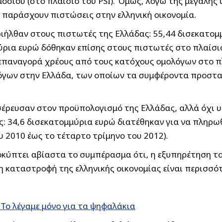
σίου (στο πλαίσιο του PSI). Όμως, λόγω της μεγάλης 
 παράσχουν πιστώσεις στην ελληνική οικονομία.
ριήλθαν στους πιστωτές της Ελλάδας: 55,44 δισεκατο
ρια ευρώ δόθηκαν επίσης στους πιστωτές στο πλαίσιο
 επαναγορά χρέους από τους κατόχους ομολόγων στο πλ
λόγων στην Ελλάδα, των οποίων τα συμφέροντα προστα
σέρευσαν στον προϋπολογισμό της Ελλάδας, αλλά όχι 
: 34,6 δισεκατομμύρια ευρώ διατέθηκαν για να πληρ
υ 2010 έως το τέταρτο τρίμηνο του 2012).
πτει αβίαστα το συμπέρασμα ότι, η εξυπηρέτηση του ε
η καταστροφή της ελληνικής οικονομίας είναι περισσό
Το λέγαμε μόνο για τα ψηφαλάκια