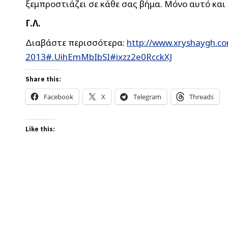
ξεμπροστιάζει σε κάθε σας βήμα. Μόνο αυτό και 
Γ.Λ.
Διαβάστε περισσότερα:
http://www.xryshaygh.c
2013#.UihEmMbIbSI#ixzz2e0RcckXJ
Share this:
Facebook
X
Telegram
Threads
Like this: