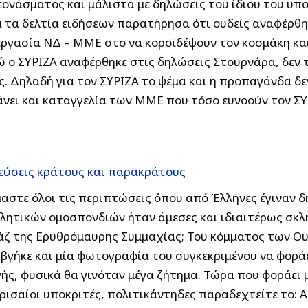
ονάσματος και μάλιστα με δηλώσεις του ίδιου του υπ
 τα δελτία ειδήσεων παρατήρησα ότι ουδείς αναφέρθη
εργασία ΝΔ – ΜΜΕ στο να κοροϊδέψουν τον κοσμάκη και
νώ ο ΣΥΡΙΖΑ αναφέρθηκε στις δηλώσεις Στουρνάρα, δεν 
ς. Δηλαδή για τον ΣΥΡΙΖΑ το ψέμα και η προπαγάνδα δεν
νει και καταγγελία των ΜΜΕ που τόσο ευνοούν τον ΣΥΡ
δεύσεις κράτους και παρακράτους
αστε όλοι τις περιπτώσεις όπου από Έλληνες έγιναν δ
θλητικών ομοσπονδιών ήταν άμεσες και ιδιαιτέρως σκ
άζ της Ερυθρόμαυρης Συμμαχίας; Του κόμματος των Ουτ
 βγήκε και μία φωτογραφία του συγκεκριμένου να φορά
γής, φυσικά θα γινόταν μέγα ζήτημα. Τώρα που φοράει
ρισαίοι υποκριτές, πολιτικάντηδες παραδεχτείτε το: Α