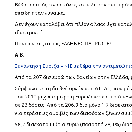
Βέβαια αυτός ο γραικύλος έστειλε σαν αντιπρόσ
επειδή ήταν γυναίκα.
Δεν έχουν καταλάβει ότι πλέον ο λαός έχει κατ
εξωτερικού.
Πάντα νίκες στους ΕΛΛΗΝΕΣ ΠΑΤΡΙΩΤΕΣ!!!
Α.Β.
Συνάντηση Σύριζα – ΚΙΣ με θέμα την αντιμετώπι
Από τα 207 δισ ευρώ των δανείων στην Ελλάδα, 
Σύμφωνα με τη διεθνή οργάνωση ATTAC, που μά
του 2010 μέχρι σήμερα η Ευρωζώνη και το Διεθν
σε 23 δόσεις. Από τα 206,9 δισ μόνο 1,7 δισεκα
για τεράστιες αμοιβές των διαφόρων ξένων συμ
58,2 δισεκατομμύρια ευρώ (ποσοστό 28,1%) δια