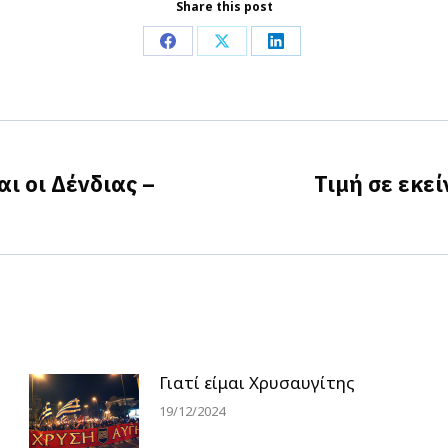
Share this post
Share
Share
Share
on
on
on
Facebook
X
LinkedIn
αι οι Δένδιας –
Τιμή σε εκε
Next
post:
Γιατί είμαι Χρυσαυγίτης
19/12/2024