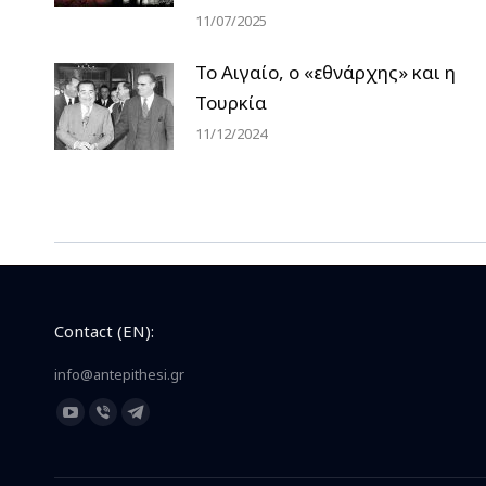
11/07/2025
Το Αιγαίο, ο «εθνάρχης» και η
Τουρκία
11/12/2024
Contact (EN):
info@antepithesi.gr
Find us on:
YouTube
Viber
Telegram
page
page
page
opens
opens
opens