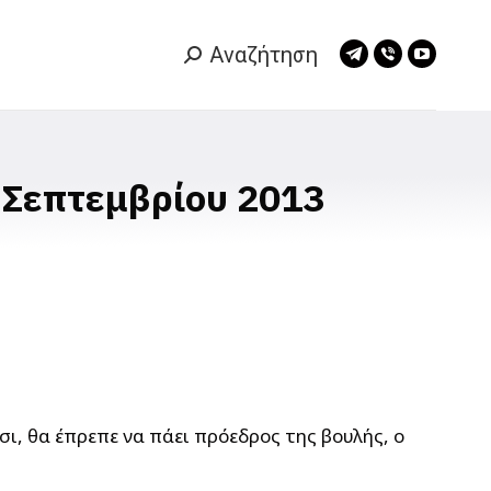
Αναζήτηση
Search:
Telegram
Viber
YouTub
page
page
page
opens
opens
opens
in
in
in
new
new
new
 Σεπτεμβρίου 2013
window
window
window
ι, θα έπρεπε να πάει πρόεδρος της βουλής, ο