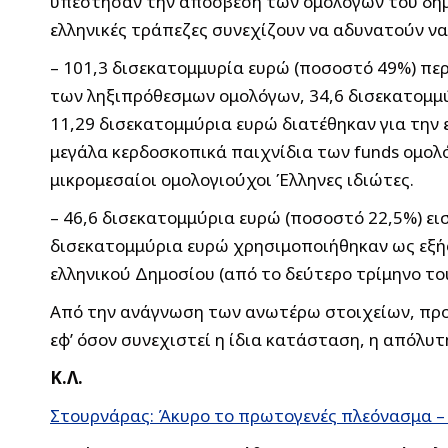
υπέστησαν την απόσβεση των ομολόγων του δημο
ελληνικές τράπεζες συνεχίζουν να αδυνατούν να
– 101,3 δισεκατομμυρία ευρώ (ποσοστό 49%) πε
των ληξιπρόθεσμων ομολόγων, 34,6 δισεκατομμύ
11,29 δισεκατομμύρια ευρώ διατέθηκαν για την
μεγάλα κερδοσκοπικά παιχνίδια των funds ομο
μικρομεσαίοι ομολογιούχοι Έλληνες ιδιώτες.
– 46,6 δισεκατομμύρια ευρώ (ποσοστό 22,5%) ει
δισεκατομμύρια ευρώ χρησιμοποιήθηκαν ως εξής
ελληνικού Δημοσίου (από το δεύτερο τρίμηνο το
Από την ανάγνωση των ανωτέρω στοιχείων, προκύ
εφ’ όσον συνεχιστεί η ίδια κατάσταση, η απόλυτ
Κ.Λ.
Στουρνάρας: Άκυρο το πρωτογενές πλεόνασμα – 