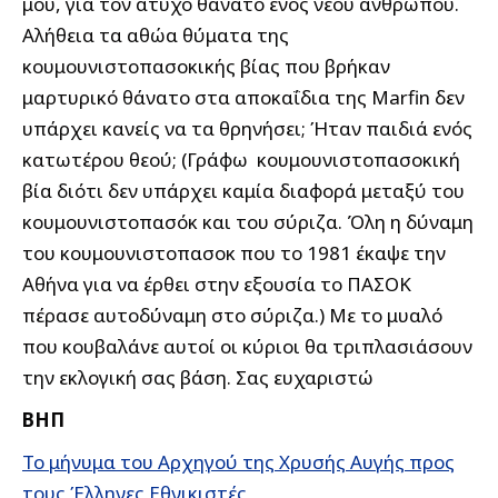
μου, για τον άτυχο θάνατο ενός νέου ανθρώπου.
Αλήθεια τα αθώα θύματα της
κουμουνιστοπασοκικής βίας που βρήκαν
μαρτυρικό θάνατο στα αποκαΐδια της Marfin δεν
υπάρχει κανείς να τα θρηνήσει;
Ήταν παιδιά ενός
κατωτέρου θεού; (Γράφω κουμουνιστοπασοκική
βία διότι δεν υπάρχει καμία διαφορά μεταξύ του
κουμουνιστοπασόκ και του σύριζα. Όλη η δύναμη
του κουμουνιστοπασοκ που το 1981 έκαψε την
Αθήνα για να έρθει στην εξουσία το ΠΑΣΟΚ
πέρασε αυτοδύναμη στο σύριζα.) Με το μυαλό
που κουβαλάνε αυτοί οι κύριοι θα τριπλασιάσουν
την εκλογική σας βάση. Σας ευχαριστώ
ΒΗΠ
Το μήνυμα του Αρχηγού της Χρυσής Αυγής προς
τους Έλληνες Εθνικιστές