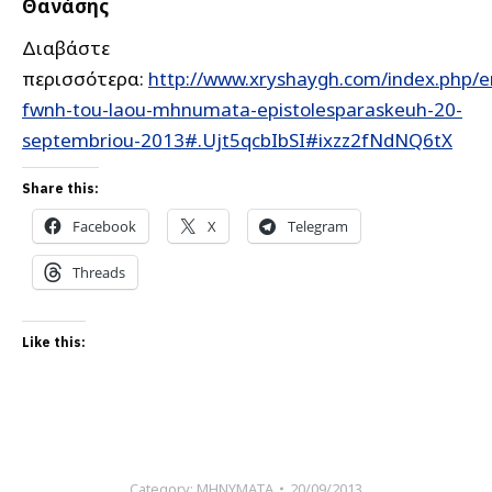
Θανάσης
Διαβάστε
περισσότερα:
http://www.xryshaygh.com/index.php/e
fwnh-tou-laou-mhnumata-epistolesparaskeuh-20-
septembriou-2013#.Ujt5qcbIbSI#ixzz2fNdNQ6tX
Share this:
Facebook
X
Telegram
Threads
Like this:
Category:
ΜΗΝΥΜΑΤΑ
20/09/2013