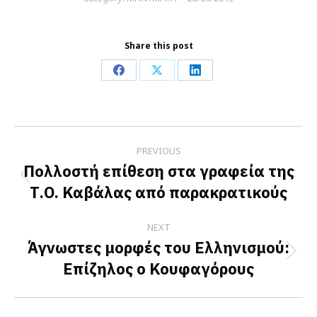
Share this post
Share
Share
Share
on
on
on
Facebook
X
LinkedIn
Post
PREVIOUS
navigation
Πολλοστή επίθεση στα γραφεία της
Previous
Τ.Ο. Καβάλας από παρακρατικούς
post:
NEXT
Άγνωστες μορφές του Ελληνισμού:
Next
Επίζηλος ο Κουφαγόρους
post: