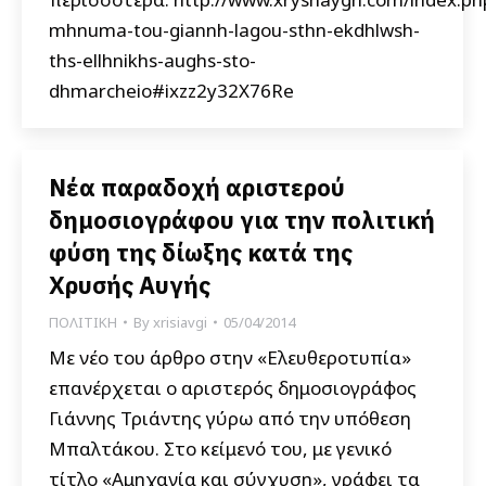
mhnuma-tou-giannh-lagou-sthn-ekdhlwsh-
ths-ellhnikhs-aughs-sto-
dhmarcheio#ixzz2y32X76Re
Νέα παραδοχή αριστερού
δημοσιογράφου για την πολιτική
φύση της δίωξης κατά της
Χρυσής Αυγής
ΠΟΛΙΤΙΚΗ
By
xrisiavgi
05/04/2014
Με νέο του άρθρο στην «Ελευθεροτυπία»
επανέρχεται ο αριστερός δημοσιογράφος
Γιάννης Τριάντης γύρω από την υπόθεση
Μπαλτάκου. Στο κείμενό του, με γενικό
τίτλο «Αμηχανία και σύγχυση», γράφει τα