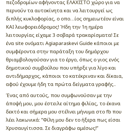
πεζοδρομίων αφήνοντας ΕΛΑΧΙΣΤΟ χώρο για να
περνούν τα αυτοκίνητα και να λειτουργεί ως
διπλής κυκλοφορίας, ο οπο…ίος σημειωτέον είναι
ΚΑΙ λεωφορειόδρομος! Ήδη την 1η ημέρα
λειτουργίας είχαμε 3 σοβαρά τρακαρίσματα! Σε
ένα site ονόματι Agiaparaskevi Guide κάποιοι με
συμφέροντα στην παράταξη του δημάρχου
θριαμβολογούσαν για το έργο, όπως ο γιος ενός
δημοτικού συμβούλου που υπήρξε για λίγο και
αντιδήμαρχος, κάποιοι το κατέκριναν και δίκαια,
αφού έχουμε ήδη τα πρώτα δείγματα γραφής..
Ένας από αυτούς, που συμφωνούσαν με την
άποψή μου, μου έστειλε αίτημα φιλίας, το έκανα
δεκτό και σήμερα μου στέλνει μήνυμα στο fb που
λέει λακωνικά: ”Φίλη μου δεν το ήξερα πως είσαι
Χρυσαυγίτισσα. Σε διαγράφω αμέσως!”