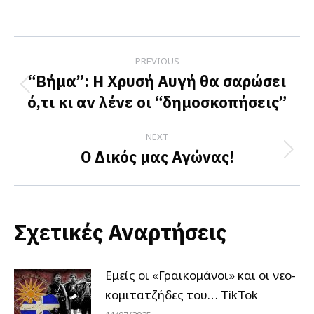
on
on
on
Facebook
X
LinkedIn
Post
PREVIOUS
navigation
“Βήμα”: Η Χρυσή Αυγή θα σαρώσει
Previous
ό,τι κι αν λένε οι “δημοσκοπήσεις”
post:
NEXT
Ο Δικός μας Αγώνας!
Next
post:
Σχετικές Αναρτήσεις
Εμείς οι «Γραικομάνοι» και οι νεο-
κομιτατζήδες του… TikTok