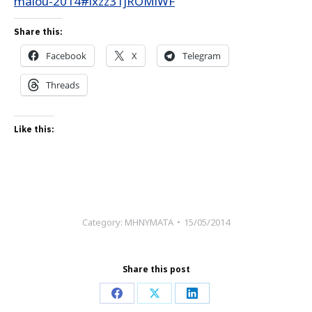
maiou-2014#ixzz31jROMlWF
Share this:
Facebook
X
Telegram
Threads
Like this:
Category:
ΜΗΝΥΜΑΤΑ
15/05/2014
Share this post
Share
Share
Share