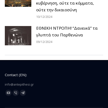
κυβέρνηση, ούτε τα κόμματα,
ούτε την δικαιοσύνη
10/12/2024
ΕΘΝΙΚΗ ΝΤΡΟΠΗ! “Δανεικά” τα
γλυπτά του Παρθενώνα
09/12/2024
Contact (EN):
info@antepithesi.gr
Find us on:
YouTube
Viber
Telegram
page
page
page