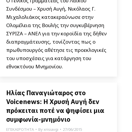
Ο Γενικός Γραμματέας του Λαϊκού
Συνδέσμου – Χρυσή Αυγή, Νικόλαος Γ.
Μιχαλολιάκος κατακεραύνωσε στην
Ολομέλεια της Βουλής την συγκυβέρνηση
ΣΥΡΙΖΑ – ΑΝΕΛ για την κοροϊδία της δήθεν
διαπραγμάτευσης, τονίζοντας πως ο
πρωθυπουργός αθέτησε τις προεκλογικές
του υποσχέσεις για κατάργηση του
εθνοκτόνου Μνημονίου.
Ηλίας Παναγιώταρος στο
Voicenews: Η Χρυσή Αυγή δεν
πρόκειται ποτέ να ψηφίσει μια
συμφωνία-μνημόνιο
ΕΠΙΚΑΙΡΟΤΗΤΑ
By
xrisiavgi
27/06/2015