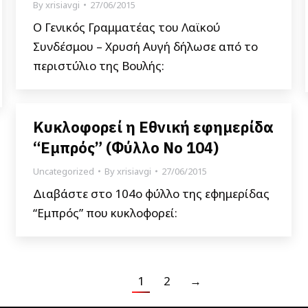
By
xrisiavgi
27/06/2015
Ο Γενικός Γραμματέας του Λαϊκού
Συνδέσμου – Χρυσή Αυγή δήλωσε από το
περιστύλιο της Βουλής:
Κυκλοφορεί η Εθνική εφημερίδα
“Εμπρός” (Φύλλο Νο 104)
Uncategorized
By
xrisiavgi
27/06/2015
Διαβάστε στο 104ο φύλλο της εφημερίδας
“Εμπρός” που κυκλοφορεί:
1
2
→