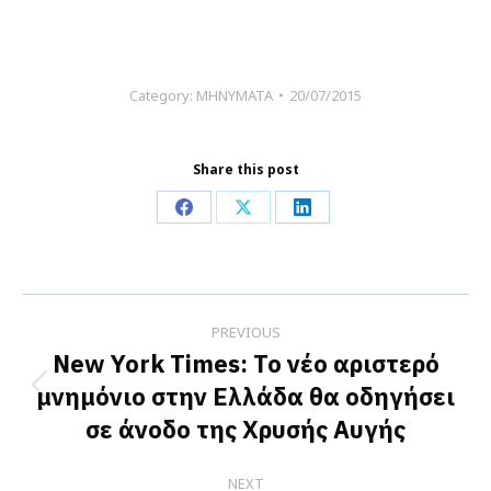
Category:
ΜΗΝΥΜΑΤΑ
20/07/2015
Share this post
Share
Share
Share
on
on
on
Facebook
X
LinkedIn
Post
PREVIOUS
navigation
New York Times: Το νέο αριστερό
μνημόνιο στην Ελλάδα θα οδηγήσει
Previous
σε άνοδο της Χρυσής Αυγής
post:
NEXT