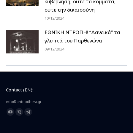
κυβέρνηση, ούτε τα κόμματα,
ούτε την δικαιοσύνη
10/12/2024
ΕΘΝΙΚΗ ΝΤΡΟΠΗ! “Δανεικά” τα
γλυπτά του Παρθενώνα
09/12/2024
Contact (EN):
info@antepithesi.gr
Find us on:
YouTube
Viber
Telegram
page
page
page
opens
opens
opens