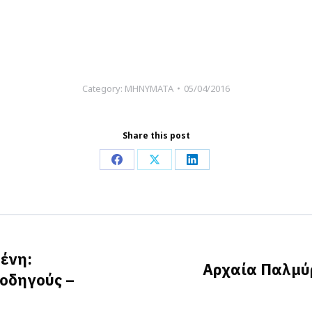
Category:
ΜΗΝΥΜΑΤΑ
05/04/2016
Share this post
Share
Share
Share
on
on
on
Facebook
X
LinkedIn
ένη:
Αρχαία Παλμύ
οδηγούς –
Next
post: