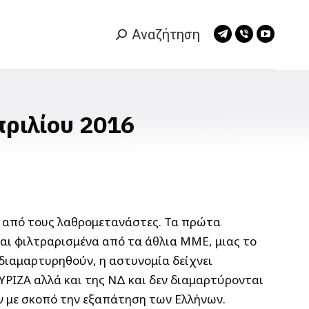
Αναζήτηση
Search:
Telegram
Viber
YouTub
page
page
page
opens
opens
opens
in
in
in
new
new
new
πριλίου 2016
window
window
window
ίας από τους λαθρομετανάστες. Τα πρώτα
και φιλτραρισμένα από τα άθλια ΜΜΕ, μιας το
ι διαμαρτυρηθούν, η αστυνομία δείχνει
ΥΡΙΖΑ αλλά και της ΝΔ και δεν διαμαρτύρονται
ν με σκοπό την εξαπάτηση των Ελλήνων.