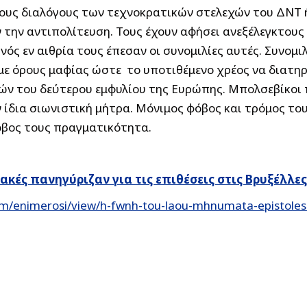
τους διαλόγους των τεχνοκρατικών στελεχών του ΔΝΤ 
 την αντιπολίτευση. Τους έχουν αφήσει ανεξέλεγκτους 
ός εν αιθρία τους έπεσαν οι συνομιλίες αυτές. Συνομιλ
 όρους μαφίας ώστε το υποτιθέμενο χρέος να διατηρηθ
ών του δεύτερου εμφυλίου της Ευρώπης. Μπολσεβίκοι 
 ίδια σιωνιστική μήτρα. Μόνιμος φόβος και τρόμος του
φόβος τους πραγματικότητα.
κές πανηγύριζαν για τις επιθέσεις στις Βρυξέλλε
m/enimerosi/view/h-fwnh-tou-laou-mhnumata-epistoles-