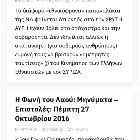
ΕΠΙΚΑΙΡΟΤΗΤΑ
By
xrisiavgi
27/10/2016
Τα διάφορα «εθνικόφρονα» παπαγαλάκια
της ΝΔ φαίνεται ότι εκτός από την ΧΡΥΣΗ
ΑΥΓΗ έχουν βάλει στο στόχαστρο και την
σοβαρότητα. Δεν εξηγείται αλλιώς η
ακατανόητη (για σοβαρούς ανθρώπους)
εμμονή τους να βρίσκουν «αμέτρητες
ταυτίσεις» (;) του Κινήματος των Ελλήνων
Εθνικιστών με τον ΣΥΡΙΖΑ.
Η Φωνή του Λαού: Μηνύματα –
Επιστολές: Πέμπτη 27
Οκτωβρίου 2016
ΜΗΝΥΜΑΤΑ
By
xrisiavgi
27/10/2016
Κύριε Γενικέ Γραμματέα, παρακολουθώ τον