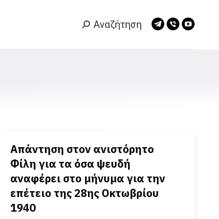
Αναζήτηση
Search:
Telegram
Viber
YouTub
page
page
page
opens
opens
opens
in
in
in
new
new
new
window
window
window
Απάντηση στον ανιστόρητο
Φίλη για τα όσα ψευδή
αναφέρει στο μήνυμα για την
επέτειο της 28ης Οκτωβρίου
1940