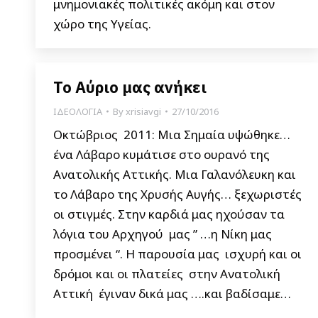
μνημονιακές πολιτικές ακόμη και στον
χώρο της Υγείας.
Το Αύριο μας ανήκει
ΙΔΕΟΛΟΓΙΑ
By
xrisiavgi
27/10/2016
Οκτώβριος 2011: Μια Σημαία υψώθηκε…
ένα Λάβαρο κυμάτισε στο ουρανό της
Ανατολικής Αττικής. Μια Γαλανόλευκη και
το Λάβαρο της Χρυσής Αυγής… ξεχωριστές
οι στιγμές. Στην καρδιά μας ηχούσαν τα
λόγια του Αρχηγού μας ” …η Νίκη μας
προσμένει “. Η παρουσία μας ισχυρή και οι
δρόμοι και οι πλατείες στην Ανατολική
Αττική έγιναν δικά μας ….και βαδίσαμε…