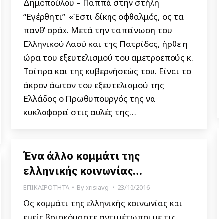
Δημοπούλου – Παππά στην στήλη
“Εγέρθητι” «Έστι δίκης οφθαλμός, ος τα
πανθ’ ορά». Μετά την ταπείνωση του
Ελληνικού Λαού και της Πατρίδος, ήρθε η
ώρα του εξευτελισμού του αμετροεπούς κ.
Τσίπρα και της κυβερνήσεώς του. Είναι το
άκρον άωτον του εξευτελισμού της
Ελλάδος ο Πρωθυπουργός της να
κυκλοφορεί στις αυλές της…
Ένα άλλο κομμάτι της
ελληνικής κοινωνίας…
ΕΠΙΚΑΙΡΟΤΗΤΑ
By
xrisiavgi
23/10/2016
Ως κομμάτι της ελληνικής κοινωνίας και
εμείς βρισκόμαστε αντιμέτωποι με τις