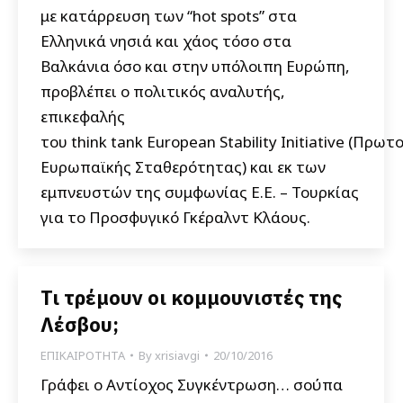
με κατάρρευση των “hot spots” στα
Ελληνικά νησιά και χάος τόσο στα
Βαλκάνια όσο και στην υπόλοιπη Ευρώπη,
προβλέπει ο πολιτικός αναλυτής,
επικεφαλής
του think tank European Stability Initiative (Πρωτ
Ευρωπαϊκής Σταθερότητας) και εκ των
εμπνευστών της συμφωνίας Ε.Ε. – Τουρκίας
για το Προσφυγικό Γκέραλντ Κλάους.
Τι τρέμουν οι κομμουνιστές της
Λέσβου;
ΕΠΙΚΑΙΡΟΤΗΤΑ
By
xrisiavgi
20/10/2016
Γράφει ο Αντίοχος Συγκέντρωση… σούπα