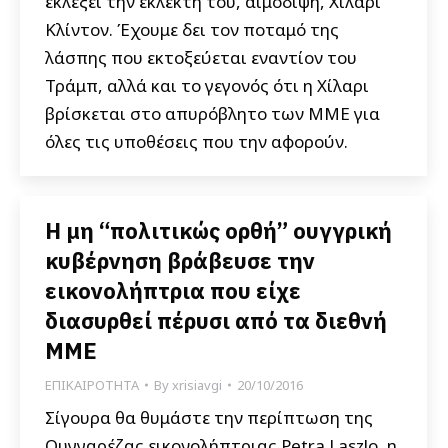
εκλέξει την εκλεκτή του, αιμοδιψή, Χίλαρι
Κλίντον. Έχουμε δει τον ποταμό της
λάσπης που εκτοξεύεται εναντίον του
Τράμπ, αλλά και το γεγονός ότι η Χίλαρι
βρίσκεται στο απυρόβλητο των ΜΜΕ για
όλες τις υποθέσεις που την αφορούν.
Η μη “πολιτικώς ορθή” ουγγρική
κυβέρνηση βράβευσε την
εικονολήπτρια που είχε
διασυρθεί πέρυσι από τα διεθνή
ΜΜΕ
ΕΠΙΚΑΙΡΟΤΗΤΑ
By
xrisiavgi
20/10/2016
Σίγουρα θα θυμάστε την περίπτωση της
Ουγγαρέζας εικονολήπτριας Petra Laszlo, η