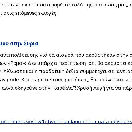
ήσουμε για κάτι που αφορά το καλό της πατρίδας μας, 
ι στις επόμενες εκλογές!
μου στην Συρία
αντιπολίτευσης για τα αισχρά που ακούστηκαν στην σ
ων «Ρομά»; Δεν υπάρχει περίπτωση ότι θα ακουστεί κά
υν. Άλλωστε και η προδοτική δεξιά συμμετέχει σε “αντι
 pride. Και τώρα αν τους ρωτήσεις, θα πούνε “κάτω τ
 αλλά οδηγούνε στην “καρέκλα”! Χρυσή Αυγή για να πά
om/enimerosi/view/h-fwnh-tou-laou-mhnumata-epistole