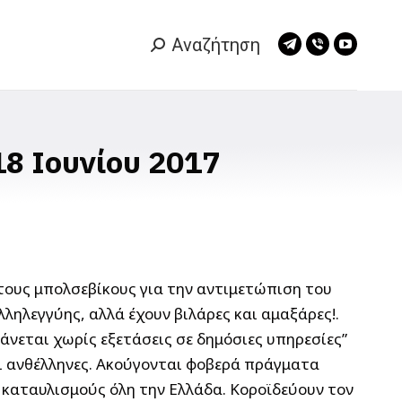
Αναζήτηση
Search:
Telegram
Viber
YouTub
page
page
page
opens
opens
opens
in
in
in
new
new
new
8 Ιουνίου 2017
window
window
window
τους μπολσεβίκους για την αντιμετώπιση του
ληλεγγύης, αλλά έχουν βιλάρες και αμαξάρες!.
νεται χωρίς εξετάσεις σε δημόσιες υπηρεσίες”
κοι ανθέλληνες. Ακούγονται φοβερά πράγματα
 καταυλισμούς όλη την Ελλάδα. Κοροϊδεύουν τον