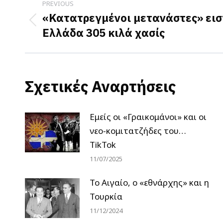
PREVIOUS
navigation
«Κατατρεγμένοι μετανάστες» ει
Previous
Ελλάδα 305 κιλά χασίς
post:
Σχετικές Αναρτήσεις
Εμείς οι «Γραικομάνοι» και οι
νεο-κομιτατζήδες του…
TikTok
11/07/2025
Το Αιγαίο, ο «εθνάρχης» και η
Τουρκία
11/12/2024