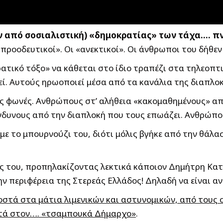
γον από σοσιαλιστική) «δημοκρατίας» των τάχα…. 
«προοδευτικοί». Οι «ανεκτικοί». Οι άνθρωποι του δήθεν
ατικό τόξο» να κάθεται στο ίδιο τραπέζι στα τηλεοπτ
ί. Αυτούς ηρωοποιεί μέσα από τα κανάλια της διαπλοκ
ς φωνές. Ανθρώπους στ’ αλήθεια «κακομαθημένους» απ
νδυνους από την διαπλοκή που τους επωάζει. Ανθρώπο
ε το μπουρνούζι του, διότι μόλις βγήκε από την θάλασ
θος του, προπηλακίζοντας λεκτικά κάποιον Δημήτρη Κα
ην περιφέρεια της Στερεάς Ελλάδος! Δηλαδή να είναι α
οστά στα μάτια λιμενικών και αστυνομικών, από τους ο
στά στον…. «τσαμπουκά Δήμαρχο»
.