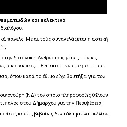
πνευματωδών και εκλεκτικά
 διαλόγου.
ικά πάνελς. Με αυτούς συναγελάζεται η αστική
ής.
ό την διαπλοκή. Ανθρώπους μέσες – άκρες
υς αμετροεπείς… Performers και ακροατήρια.
σα, όπου κατά το έθιμο είχε βουτήξει για τον
τσικονούρη (ΝΔ) τον οποίο πληροφορίες θέλουν
ντίπαλος στου Δήμαρχου για την Περιφέρεια!
ποίους κανείς βεβαίως δεν τόλμησε να ψελλίσει