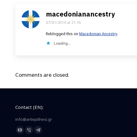
macedonianancestry
07/01/2019 at 21:16
says:
Reblogged this on
Macedonian Ancestry
.
Loading...
Comments are closed.
Contact (EN):
info@antepithesi.gr
Find us on:
YouTube
Viber
Telegram