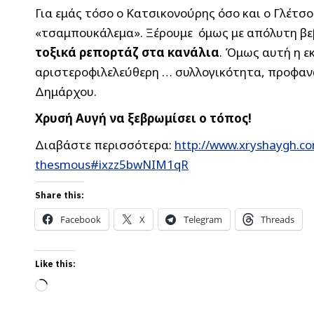
Για εμάς τόσο ο Κατσικονούρης όσο και ο Γλέτσ
«τσαμπουκάλεμα». Ξέρουμε όμως με απόλυτη βε
τοξικά ρεπορτάζ στα κανάλια
. Όμως αυτή η ε
αριστεροφιλελεύθερη … συλλογικότητα, προφαν
Δημάρχου.
Χρυσή Αυγή να ξεβρωμίσει ο τόπος!
Διαβάστε περισσότερα:
http://www.xryshaygh.co
thesmous#ixzz5bwNIM1qR
Share this:
Facebook
X
Telegram
Threads
Like this:
Loading…