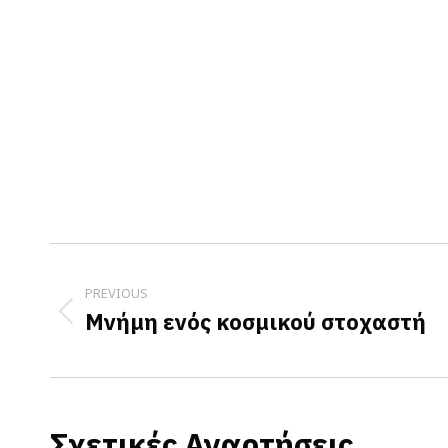
Post
navigation
PREVIOUS
Μνήμη ενός κοσμικού στοχαστή
Previous
post:
Σχετικές Αναρτήσεις