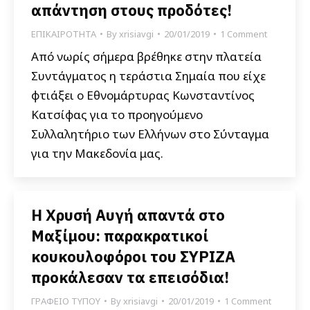
απάντηση στους προδότες!
ΕΠΙΚΑΙΡΟΤΗΤΑ
By
xrisiavgi
20/01/2019
1 Comment
Από νωρίς σήμερα βρέθηκε στην πλατεία
Συντάγματος η τεράστια Σημαία που είχε
φτιάξει ο Εθνομάρτυρας Κωνσταντίνος
Κατσίφας για το προηγούμενο
Συλλαλητήριο των Ελλήνων στο Σύνταγμα
για την Μακεδονία μας.
Η Χρυσή Αυγή απαντά στο
Μαξίμου: παρακρατικοί
κουκουλοφόροι του ΣΥΡΙΖΑ
προκάλεσαν τα επεισόδια!
ΓΡΑΦΕΙΟ ΤΥΠΟΥ
By
xrisiavgi
20/01/2019
1 Comment