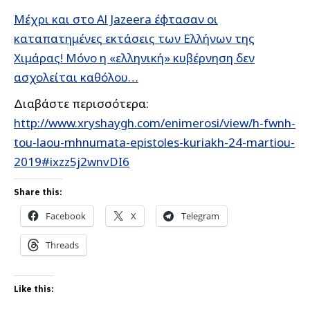
Μέχρι και στο Al Jazeera έφτασαν οι
καταπατημένες εκτάσεις των Ελλήνων της
Χιμάρας! Μόνο η «ελληνική» κυβέρνηση δεν
ασχολείται καθόλου…
Διαβάστε περισσότερα:
http://www.xryshaygh.com/enimerosi/view/h-fwnh-
tou-laou-mhnumata-epistoles-kuriakh-24-martiou-
2019#ixzz5j2wnvDI6
Share this:
Facebook
X
Telegram
Threads
Like this: