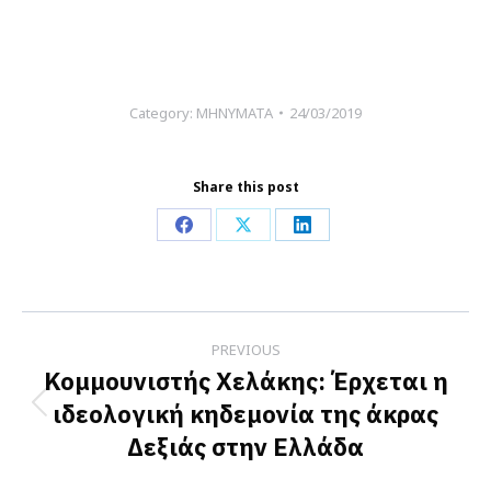
Category:
ΜΗΝΥΜΑΤΑ
24/03/2019
Share this post
Share
Share
Share
on
on
on
Facebook
X
LinkedIn
Post
PREVIOUS
navigation
Κομμουνιστής Χελάκης: Έρχεται η
ιδεολογική κηδεμονία της άκρας
Previous
Δεξιάς στην Ελλάδα
post: