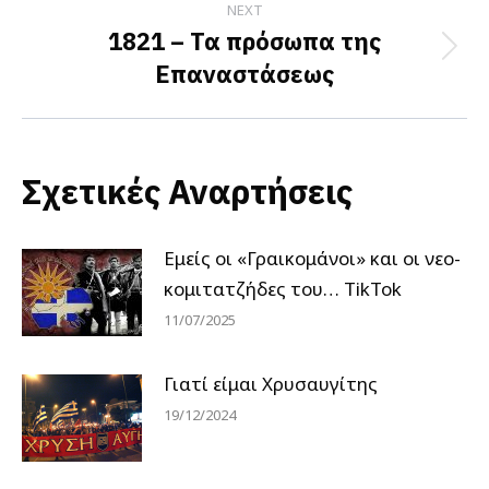
NEXT
1821 – Τα πρόσωπα της
Next
Επαναστάσεως
post:
Σχετικές Αναρτήσεις
Εμείς οι «Γραικομάνοι» και οι νεο-
κομιτατζήδες του… TikTok
11/07/2025
Γιατί είμαι Χρυσαυγίτης
19/12/2024