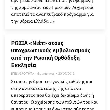
αρνητικών συνεπειών από την εφαρμογή
της Συμφωνίας των Πρεσπών. Αιχμή εδώ
αποτελεί το αναπτυξιακό πρόγραμμα για
την Βόρεια Ελλάδα…»
ΡΩΣΙΑ «Νιέτ» στους
υποχρεωτικούς εμβολιασμούς
από την Ρωσική Ορθόδοξη
Εκκλησία
ΕΠΙΚΑΙΡΟΤΗΤΑ
By
xrisiavgi
20/07/2019
Στοπ στην άρση της γονικής ευθύνης και
στην αντικατάστασής της από ένα
υπερκράτος που θα έχει δικαίωμα ζωής ή
θανάτου, διαχείρισης των πολιτών του και
εμποτισμού τους με άγνωστης σύστασης