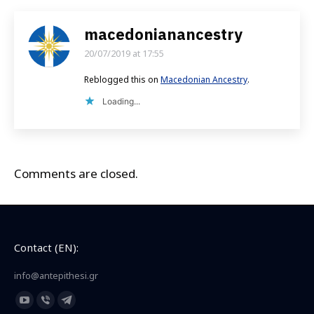
macedonianancestry
20/07/2019 at 17:55
says:
Reblogged this on
Macedonian Ancestry
.
Loading...
Comments are closed.
Contact (EN):
info@antepithesi.gr
Find us on:
YouTube
Viber
Telegram