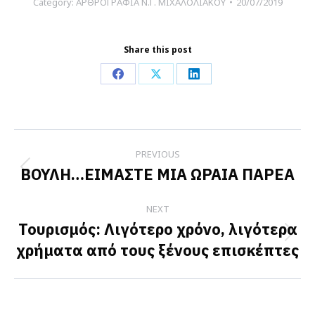
Category:
ΑΡΘΡΟΓΡΑΦΙΑ Ν.Γ. ΜΙΧΑΛΟΛΙΑΚΟΥ
20/07/2019
Share this post
Share
Share
Share
on
on
on
Facebook
X
LinkedIn
Post
PREVIOUS
navigation
ΒΟΥΛΗ…ΕΙΜΑΣΤΕ ΜΙΑ ΩΡΑΙΑ ΠΑΡΕΑ
Previous
post:
NEXT
Τουρισμός: Λιγότερο χρόνο, λιγότερα
Next
χρήματα από τους ξένους επισκέπτες
post: