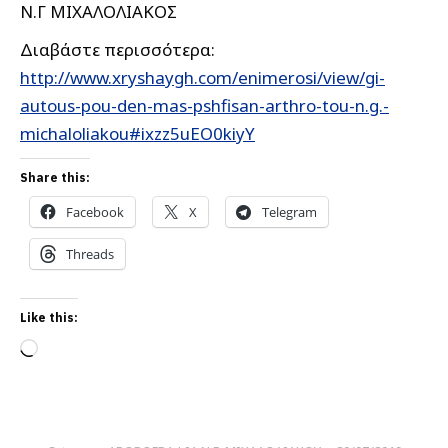
Ν.Γ ΜΙΧΑΛΟΛΙΑΚΟΣ
Διαβάστε περισσότερα:
http://www.xryshaygh.com/enimerosi/view/gi-
autous-pou-den-mas-pshfisan-arthro-tou-n.g.-
michaloliakou#ixzz5uEO0kiyY
Share this:
Facebook
X
Telegram
Threads
Like this:
Loading…