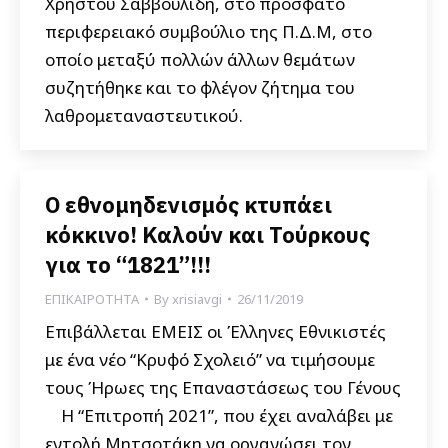
Χρήστου Σαββουλίδη, στο πρόσφατο
περιφερειακό συμβούλιο της Π.Δ.Μ, στο
οποίο μεταξύ πολλών άλλων θεμάτων
συζητήθηκε και το φλέγον ζήτημα του
λαθρομεταναστευτικού.
Ο εθνομηδενισμός κτυπάει
κόκκινο! Καλούν και Τούρκους
για το “1821”!!!
ΕΠΙΚΑΙΡΟΤΗΤΑ
By
xrisiavgi
26/11/2019
Επιβάλλεται ΕΜΕΙΣ οι Έλληνες Εθνικιστές
με ένα νέο “Κρυφό Σχολειό” να τιμήσουμε
τους Ήρωες της Επαναστάσεως του Γένους
Η “Επιτροπή 2021”, που έχει αναλάβει με
εντολή Μητσοτάκη να οργανώσει τον