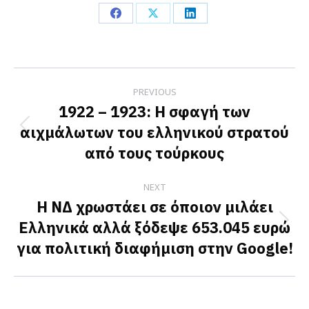
Share
Share
Share
on
on
on
Facebook
X
LinkedIn
Post
PREVIOUS
navigation
1922 – 1923: Η σφαγή των
αιχμάλωτων του ελληνικού στρατού
Previous
από τους τούρκους
post:
NEXT
H ΝΔ χρωστάει σε όποιον μιλάει
Ελληνικά αλλά ξόδεψε 653.045 ευρώ
Next
για πολιτική διαφήμιση στην Google!
post: