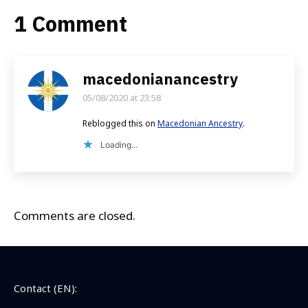
1 Comment
macedonianancestry
05/08/2020 at 23:58
says:
Reblogged this on
Macedonian Ancestry
.
Loading...
Comments are closed.
Contact (EN):