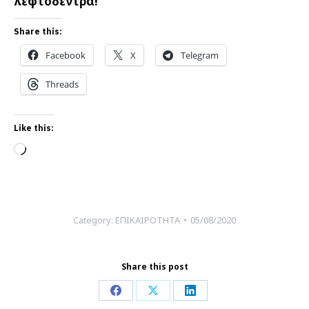
λεφτόδεντρα!
Share this:
Facebook
X
Telegram
Threads
Like this:
Loading…
Category:
ΕΠΙΚΑΙΡΟΤΗΤΑ
05/08/2020
Share this post
Share
Share
Share