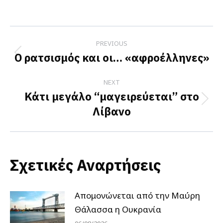
on
on
on
Facebook
X
LinkedIn
Post
PREVIOUS
navigation
Ο ρατσισμός και οι… «αφροέλληνες»
Previous
post:
NEXT
Κάτι μεγάλο “μαγειρεύεται” στο
Next
Λίβανο
post:
Σχετικές Αναρτήσεις
Απομονώνεται από την Μαύρη
Θάλασσα η Ουκρανία