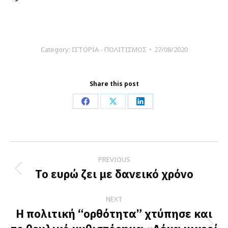
Category:
ΙΣΤΟΡΙΑ - ΠΟΛΙΤΙΣΜΟΣ
27/08/2020
Share this post
Share
Share
Share
on
on
on
Facebook
X
LinkedIn
Post
PREVIOUS
navigation
Το ευρώ ζει με δανεικό χρόνο
Previous
post:
NEXT
Η πολιτική “ορθότητα” χτύπησε και