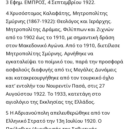
3 Εφημ. ΕΜΠΡΟΣ, 4 Σεπτεμβρίου 1922.
4 Χρυσόστομος Καλαφάτης, Μητροπολίτης
Σμύρνης (1867-1922): Θεολόγος και Ιεράρχης.
Μητροπολίτης Δράμας, Φιλίππων και Ζιχνών
από το 1902 έως το 1910, με σημαντική δράση
στον Μακεδονικό Αγώνα. Από το 1910, διετέλεσε
Μητροπολίτης Σμύρνης. Αρνήθηκε να
εγκαταλείψει το ποίμνιό του, παρά την προσφορά
ασφαλούς διαφυγής από τις Μεγάλες Δυνάμεις
και κατακρεουργήθηκε από τον τουρκικό όχλο
κατ’ εντολήν του Νουρεντίν Πασά, στις 27
Αυγούστου 1922. Το 1933, κατετάγη στο
αγιολόγιο της Εκκλησίας της Ελλάδος.
5 Η Αδριανούπολη απελευθερώθηκε από τον
Ελληνικό Στρατό την 13η Ιουλίου 1920. Ο
Παύλοβιτς (Διευθυντής της Σοβιετικής