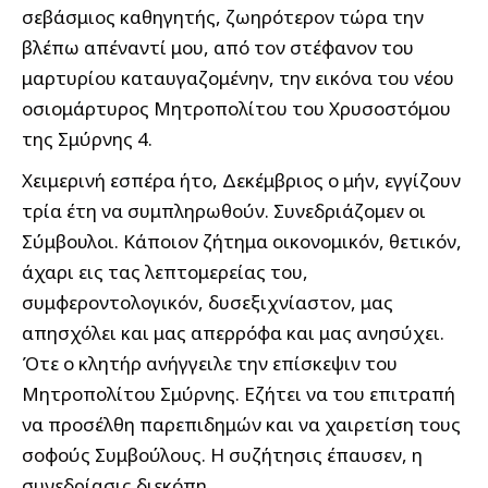
σεβάσμιος καθηγητής, ζωηρότερον τώρα την
βλέπω απέναντί μου, από τον στέφανον του
μαρτυρίου καταυγαζομένην, την εικόνα του νέου
οσιομάρτυρος Μητροπολίτου του Χρυσοστόμου
της Σμύρνης 4.
Χειμερινή εσπέρα ήτο, Δεκέμβριος ο μήν, εγγίζουν
τρία έτη να συμπληρωθούν. Συνεδριάζομεν οι
Σύμβουλοι. Κάποιον ζήτημα οικονομικόν, θετικόν,
άχαρι εις τας λεπτομερείας του,
συμφεροντολογικόν, δυσεξιχνίαστον, μας
απησχόλει και μας απερρόφα και μας ανησύχει.
Ότε ο κλητήρ ανήγγειλε την επίσκεψιν του
Μητροπολίτου Σμύρνης. Εζήτει να του επιτραπή
να προσέλθη παρεπιδημών και να χαιρετίση τους
σοφούς Συμβούλους. Η συζήτησις έπαυσεν, η
συνεδρίασις διεκόπη.