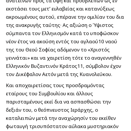
ανατείνων προς τα ύψη και προσβλέπων ως εν
εκστάσει τους μετ’ ευλαβείας και κατανύξεως
ακροωμένους αυτού, επέρανε την ομιλίαν του δια
της ανακρυγής ταύτης· Ας αξιώση ο Ύψιστος
σύμπαντα τον Ελληνισμόν κατά το υποφώσκον
νέον έτος να ακούση εντός του αγλαού10 ναού
της του Θεού Σοφίας αδόμενον το «Χριστός
γεννάται» και να χαιρετίση τότε το αναγεννηθέν
Ελληνικόν Βυζαντινόν Κράτος11, σύμβολον έχον
τον Δικέφαλον Αετόν μετά της Κυανολεύκου.
Και αποχαιρετίσας τους προσδραμόντας
εταίρους του Συμβουλίου και άλλους
παρισταμένους εκεί δια να ασπασθώσει την
δεξιάν του, ο θεόπνευστος Ιεράρχης, ο
καταλειπών μετά την αναχώρησίν του εκείθεν
φωταυγή τρισυπόστατον αύλακα μυστηριακόν