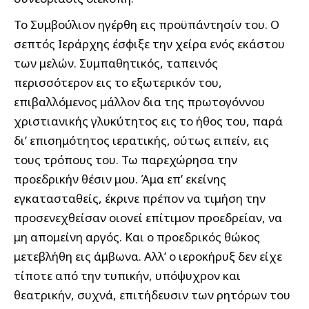
Το Συμβούλιον ηγέρθη εις προϋπάντησίν του. Ο
σεπτός Ιεράρχης έσφιξε την χείρα ενός εκάστου
των μελών. Συμπαθητικός, ταπεινός
περισσότερον εις το εξωτερικόν του,
επιβαλλόμενος μάλλον δια της πρωτογόννου
χριστιανικής γλυκύτητος εις το ήθος του, παρά
δι’ επισημότητος ιερατικής, ούτως ειπείν, εις
τους τρόπους του. Τω παρεχώρησα την
προεδρικήν θέσιν μου. Άμα επ’ εκείνης
εγκατασταθείς, έκρινε πρέπον να τιμήση την
προσενεχθείσαν οιονεί επίτιμον προεδρείαν, να
μη απομείνη αργός. Και ο προεδρικός θώκος
μετεβλήθη εις άμβωνα. Αλλ’ ο ιεροκήρυξ δεν είχε
τίποτε από την τυπικήν, υπόψυχρον και
θεατρικήν, συχνά, επιτήδευσιν των ρητόρων του