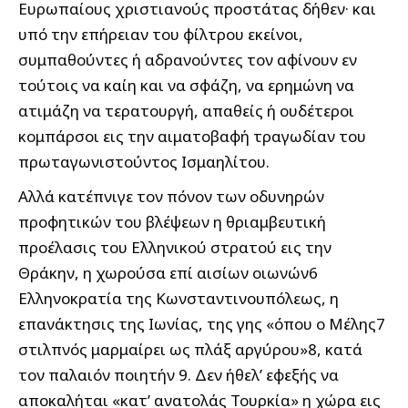
Ευρωπαίους χριστιανούς προστάτας δήθεν· και
υπό την επήρειαν του φίλτρου εκείνοι,
συμπαθούντες ή αδρανούντες τον αφίνουν εν
τούτοις να καίη και να σφάζη, να ερημώνη να
ατιμάζη να τερατουργή, απαθείς ή ουδέτεροι
κομπάρσοι εις την αιματοβαφή τραγωδίαν του
πρωταγωνιστούντος Ισμαηλίτου.
Αλλά κατέπνιγε τον πόνον των οδυνηρών
προφητικών του βλέψεων η θριαμβευτική
προέλασις του Ελληνικού στρατού εις την
Θράκην, η χωρούσα επί αισίων οιωνών6
Ελληνοκρατία της Κωνσταντινουπόλεως, η
επανάκτησις της Ιωνίας, της γης «όπου ο Μέλης7
στιλπνός μαρμαίρει ως πλάξ αργύρου»8, κατά
τον παλαιόν ποιητήν 9. Δεν ήθελ’ εφεξής να
αποκαλήται «κατ’ ανατολάς Τουρκία» η χώρα εις