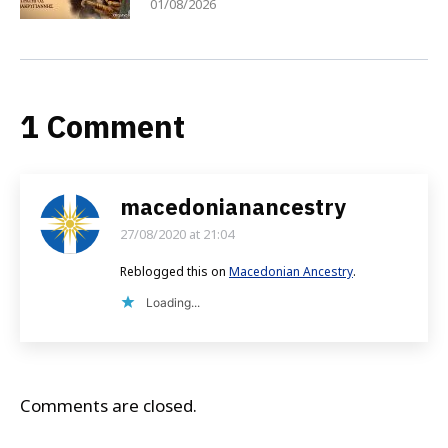
01/08/2026
1 Comment
macedonianancestry
27/08/2020 at 21:04
says:
Reblogged this on
Macedonian Ancestry
.
Loading...
Comments are closed.