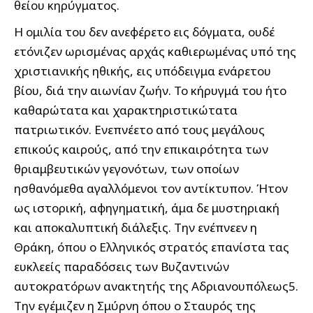
θείου κηρύγματος.
Η ομιλία του δεν ανεφέρετο εις δόγματα, ουδέ
ετόνιζεν ωρισμένας αρχάς καθιερωμένας υπό της
χριστιανικής ηθικής, εις υπόδειγμα ενάρετου
βίου, διά την αιωνίαν ζωήν. Το κήρυγμά του ήτο
καθαρώτατα και χαρακτηριστικώτατα
πατριωτικόν. Ενεπνέετο από τους μεγάλους
επικούς καιρούς, από την επικαιρότητα των
θριαμβευτικών γεγονότων, των οποίων
ησθανόμεθα αγαλλόμενοι τον αντίκτυπον. Ήτον
ως ιστορική, αφηγηματική, άμα δε μυστηριακή
και αποκαλυπτική διάλεξις. Την ενέπνεεν η
Θράκη, όπου ο Ελληνικός στρατός επανίστα τας
ευκλεείς παραδόσεις των Βυζαντινών
αυτοκρατόρων ανακτητής της Αδριανουπόλεως5.
Την εγέμιζεν η Σμύρνη όπου ο Σταυρός της