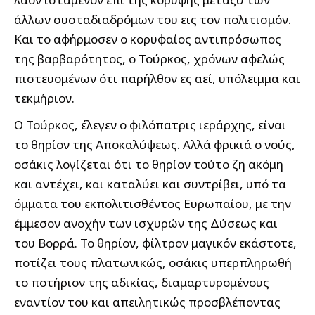
άλλων συσταδιαδρόμων του εις τον πολιτισμόν.
Και το αφήρμοσεν ο κορυφαίος αντιπρόσωπος
της βαρβαρότητος, ο Τούρκος, χρόνων αφελώς
πιστευομένων ότι παρήλθον ες αεί, υπόλειμμα και
τεκμήριον.
Ο Τούρκος, έλεγεν ο φιλόπατρις ιεράρχης, είναι
το θηρίον της Αποκαλύψεως. Αλλά φρικιά ο νούς,
οσάκις λογίζεται ότι το θηρίον τούτο ζη ακόμη
και αντέχει, και καταλύει και συντρίβει, υπό τα
όμματα του εκπολιτισθέντος Ευρωπαίου, με την
έμμεσον ανοχήν των ισχυρών της Δύσεως και
του Βορρά. Το θηρίον, φίλτρον μαγικόν εκάστοτε,
ποτίζει τους πλατωνικώς, οσάκις υπερπληρωθή
το ποτήριον της αδικίας, διαμαρτυρομένους
εναντίον του και απειλητικώς προσβλέποντας