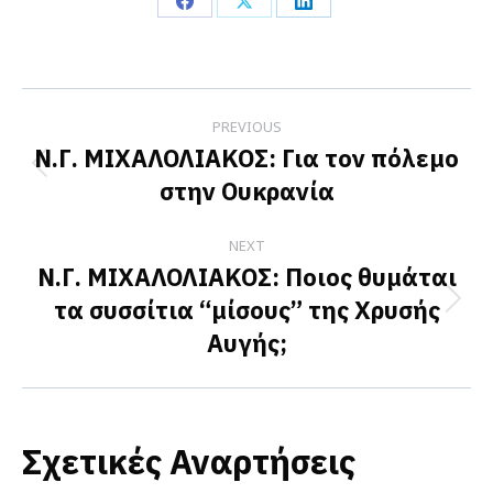
Share
Share
Share
on
on
on
Facebook
X
LinkedIn
Post
PREVIOUS
navigation
Ν.Γ. ΜΙΧΑΛΟΛΙΑΚΟΣ: Για τον πόλεμο
Previous
στην Ουκρανία
post:
NEXT
Ν.Γ. ΜΙΧΑΛΟΛΙΑΚΟΣ: Ποιος θυμάται
τα συσσίτια “μίσους” της Χρυσής
Next
Αυγής;
post:
Σχετικές Αναρτήσεις