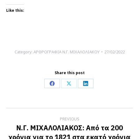
Like this:
Category:
ΑΡΘΡΟΓΡΑΦΙΑ Ν.Γ. ΜΙΧΑΛΟΛΙΑΚΟΥ
27/02/2022
Share this post
Share
Share
Share
on
on
on
Facebook
X
LinkedIn
Post
PREVIOUS
navigation
Ν.Γ. ΜΙΧΑΛΟΛΙΑΚΟΣ: Από τα 200
χρόνια για το 1821 στα εκατό χρόνια