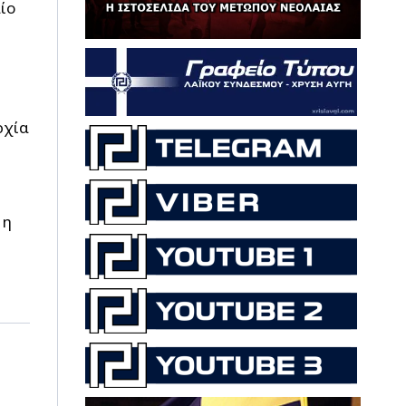
ίο
ρχία
 η