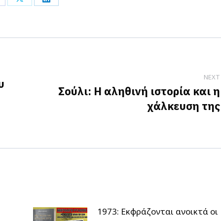
hare
Share
Share
n
on
on
acebook
X
LinkedIn
NEXT
υ
Σούλι: Η αληθινή ιστορία και η
Next
χάλκευση της
post:
1973: Εκφράζονται ανοικτά οι