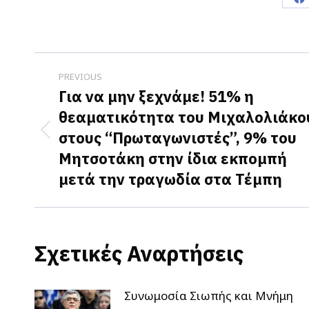
S
o
F
Post
PREVIOUS
navigation
Για να μην ξεχνάμε! 51% η
θεαματικότητα του Μιχαλολιάκο
στους “Πρωταγωνιστές”, 9% του
Previous
Μητσοτάκη στην ίδια εκπομπή
post:
μετά την τραγωδία στα Τέμπη
Σχετικές Αναρτήσεις
Συνωμοσία Σιωπής και Μνήμη