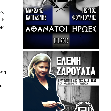
α
ός
ή.
ΟΚ
ωση.
α.