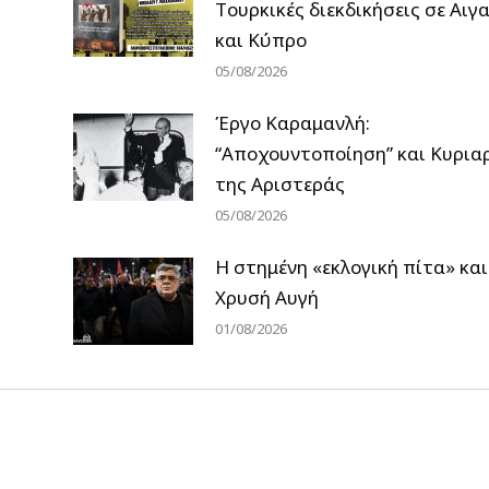
Tουρκικές διεκδικήσεις σε Αιγα
και Κύπρο
05/08/2026
Έργο Καραμανλή:
“Αποχουντοποίηση” και Κυρια
της Αριστεράς
05/08/2026
Η στημένη «εκλογική πίτα» και
Χρυσή Αυγή
01/08/2026