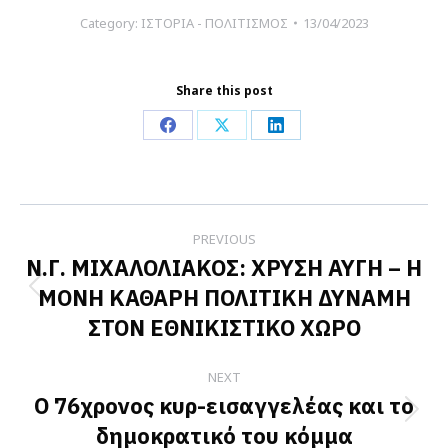
Category:
ΙΣΤΟΡΙΑ - ΠΟΛΙΤΙΣΜΟΣ
13/04/2023
Share this post
Share
Share
Share
on
on
on
Facebook
X
LinkedIn
Post
PREVIOUS
navigation
Ν.Γ. ΜΙΧΑΛΟΛΙΑΚΟΣ: ΧΡΥΣΗ ΑΥΓΗ – Η
ΜΟΝΗ ΚΑΘΑΡΗ ΠΟΛΙΤΙΚΗ ΔΥΝΑΜΗ
Previous
ΣΤΟΝ ΕΘΝΙΚΙΣΤΙΚΟ ΧΩΡΟ
post:
NEXT
Ο 76χρονος κυρ-εισαγγελέας και το
Next
δημοκρατικό του κόμμα