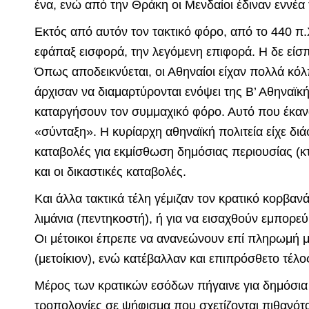
ένα, ενώ από την Θράκη οι Μενδαίοι έδιναν εννέα τ
Εκτός από αυτόν τον τακτικό φόρο, από το 440 π
εφάπαξ εισφορά, την λεγόμενη επιφορά. Η δε είσπρ
Όπως αποδεικνύεται, οι Αθηναίοι είχαν πολλά κόλ
άρχισαν να διαμαρτύρονται ενόψει της Β’ Αθηναϊκ
καταργήσουν τον συμμαχικό φόρο. Αυτό που έκανα
«σύνταξη». Η κυρίαρχη αθηναϊκή πολιτεία είχε διά
καταβολές για εκμίσθωση δημόσιας περιουσίας (κ
και οι δικαστικές καταβολές.
Και άλλα τακτικά τέλη γέμιζαν τον κρατικό κορβαν
λιμάνια (πεντηκοστή), ή για να εισαχθούν εμπορεύ
Οι μέτοικοι έπρεπε να ανανεώνουν επί πληρωμή μ
(μετοίκιον), ενώ κατέβαλλαν και επιπρόσθετο τέλο
Μέρος των κρατικών εσόδων πήγαινε για δημόσια 
τροπολογίες σε ψήφισμα που σχετίζονται πιθανότ