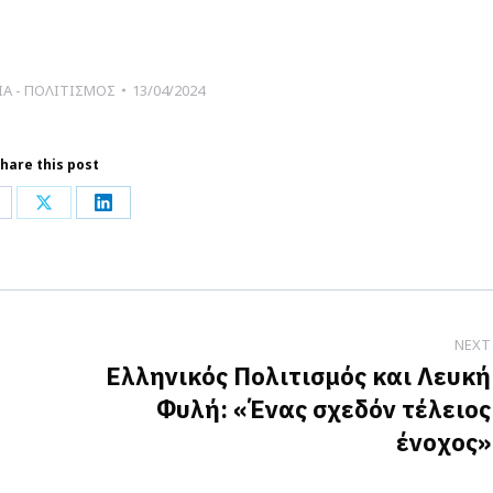
ΙΑ - ΠΟΛΙΤΙΣΜΟΣ
13/04/2024
hare this post
hare
Share
Share
n
on
on
acebook
X
LinkedIn
NEXT
Ελληνικός Πολιτισμός και Λευκή
Φυλή: «Ένας σχεδόν τέλειος
Next
ένοχος»
post: