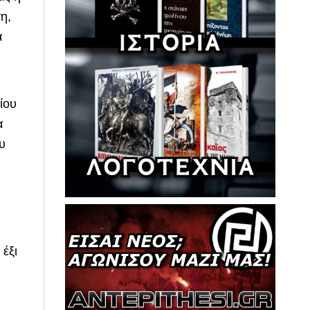
η,
α
ίου
α
υ
 έξι