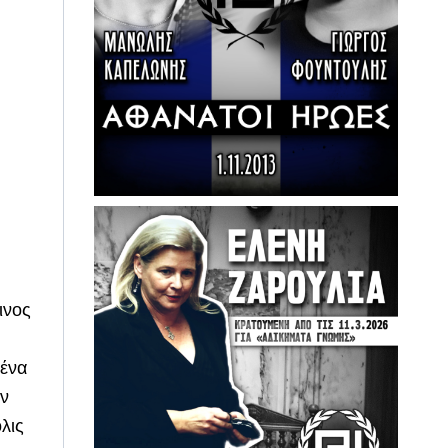
ινος
 ένα
ων
λις