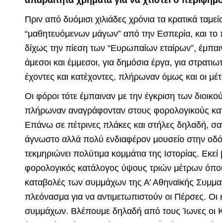
απαραίτητα χρήματα για να χτιστεί ο περίφημ
Πριν από δυόμισι χιλιάδες χρόνια τα κρατικά ταμε
“μαθητευόμενων μάγων” από την Εσπερία, και το 
δίχως την πίεση των “Ευρωπαίων εταίρων”, έμπαινα
άμεσοι και έμμεσοι, για δημόσια έργα, για στρατι
έχοντες και κατέχοντες, πλήρωναν όμως και οι μέτο
Οι φόροι τότε έμπαιναν με την έγκριση των διοικ
πλήρωναν αναγράφονταν στους φορολογικούς κατα
Επάνω σε πέτρινες πλάκες και στήλες δηλαδή, σ
άγνωστο αλλά πολύ ενδιαφέρον μουσείο στην οδό 
τεκμηριώνει πολύτιμα κομμάτια της Ιστορίας. Εκεί
φορολογικός κατάλογος ύψους τριών μέτρων όπου 
καταβολές των συμμάχων της Α’ Αθηναϊκής Συμμαχ
πλεόνασμα για να αντιμετωπιστούν οι Πέρσες. Οι 
συμμάχων. Βλέπουμε δηλαδή από τους Ίωνες οι Κυ