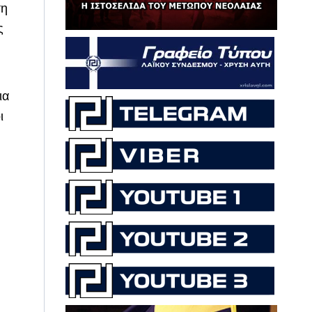
ση
ς
ια
ι