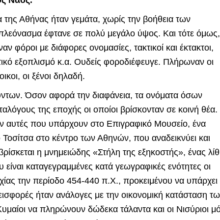
ος Ναός.
ία της Αθήνας ήταν γεμάτα, χωρίς την βοήθεια των
πλεόνασμα έφτανε σε πολύ μεγάλο ύψος. Και τότε όμως,
ν φόροι με διάφορες ονομασίες, τακτικοί και έκτακτοι,
ωτικό εξοπλισμό κ.α. Ουδείς φοροδιέφευγε. Πλήρωναν οι
ικοι, οι ξένοι δηλαδή.
ούντων. Όσον αφορά την διαφάνεια, τα ονόματα όσων
λόγους της εποχής οι οποίοι βρίσκονταν σε κοινή θέα.
αν αυτές που υπάρχουν στο Επιγραφικό Μουσείο, ένα
Τοσίτσα στο κέντρο των Αθηνών, που αναδεικνύει και
 βρίσκεται η μνημειώδης «Στήλη της εξηκοστής», ένας λίθ
είναι καταγεγραμμένες κατά γεωγραφικές ενότητες οι
ίας την περίοδο 454-440 π.Χ., προκειμένου να υπάρχει
εισφορές ήταν ανάλογες με την οικονομική κατάσταση τ
μαίοι να πληρώνουν δώδεκα τάλαντα και οι Νισύριοι μό