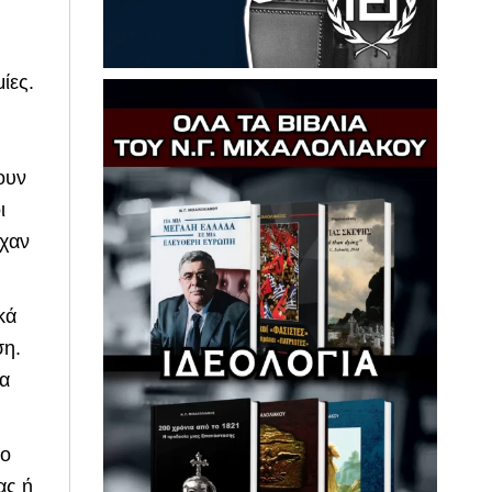
ίες.
ουν
ι
ρχαν
κά
ση.
να
υο
ας ή