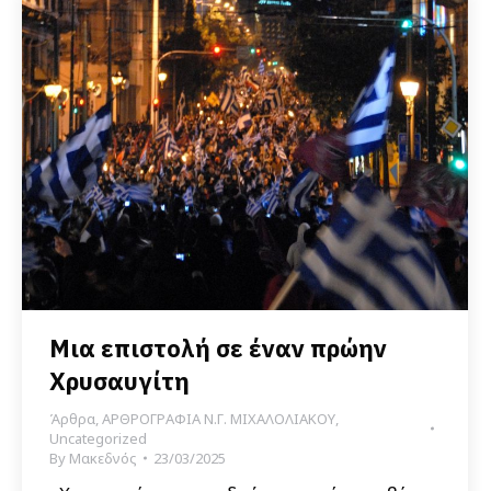
Μια επιστολή σε έναν πρώην
Xρυσαυγίτη
Άρθρα
,
ΑΡΘΡΟΓΡΑΦΙΑ Ν.Γ. ΜΙΧΑΛΟΛΙΑΚΟΥ
,
Uncategorized
By
Μακεδνός
23/03/2025