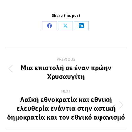
Share this post
Share
Share
Share
on
on
on
Facebook
X
LinkedIn
Post
PREVIOUS
navigation
Μια επιστολή σε έναν πρώην
Previous
Xρυσαυγίτη
post:
NEXT
Λαϊκή εθνοκρατία και εθνική
ελευθερία ενάντια στην αστική
Next
δημοκρατία και τον εθνικό αφανισμό
post: