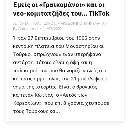
Εμείς οι «Γραικομάνοι» και οι
νεο-κομιτατζήδες του… TikTok
ΙΣΤΟΡΙΑ - ΠΟΛΙΤΙΣΜΟΣ
,
ΜΑΚΕΔΟΝΙΚΟ
,
ΜΗΝΥΜΑΤΑ
By
Antepithesi
11/07/2025
Ήταν 27 Σεπτεμβρίου του 1905 στην
κεντρική πλατεία του Μοναστηρίου οι
Τούρκοι σπρώχνουν έναν υπερήφανο
αντάρτη. Τέτοια είναι η όψη και η
παλικαριά του που θα νόμιζε κανείς ότι
κάποιος αρματολός του 21 μπέρδεψε το
νήμα της ιστορίας. Είναι ο θρυλικός
καπετάν Κώττας, ο «Αετός των
Κορεστίων», που επί 8 χρόνια χτυπούσε
τους Τούρκους και…