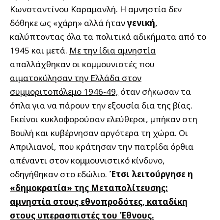
Κωνσταντίνου Καραμανλή. Η αμνηστία δεν
δόθηκε ως «χάρη» αλλά ήταν
γενική
,
καλύπτοντας όλα τα πολιτικά αδικήματα από το
1945 και μετά.
Με την ίδια αμνηστία
απαλλάχθηκαν οι κομμουνιστές που
αιματοκύλησαν την Ελλάδα στον
συμμοριτοπόλεμο 1946-49,
όταν σήκωσαν τα
όπλα για να πάρουν την εξουσία δια της βίας.
Εκείνοι κυκλοφορούσαν ελεύθεροι, μπήκαν στη
Βουλή και κυβέρνησαν αργότερα τη χώρα. Οι
Απριλιανοί, που κράτησαν την πατρίδα όρθια
απέναντι στον κομμουνιστικό κίνδυνο,
οδηγήθηκαν στο εδώλιο.
Έτσι λειτούργησε η
«δημοκρατία» της Μεταπολίτευσης:
αμνηστία στους εθνοπροδότες, καταδίκη
στους υπερασπιστές του Έθνους.