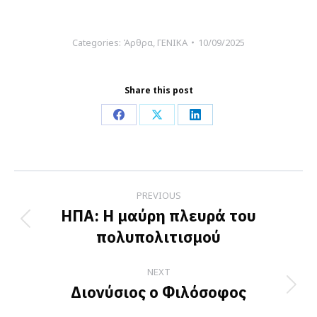
Categories:
Άρθρα
,
ΓΕΝΙΚΑ
10/09/2025
Share this post
Share
Share
Share
on
on
on
Facebook
X
LinkedIn
Post
PREVIOUS
navigation
ΗΠΑ: Η μαύρη πλευρά του
Previous
πολυπολιτισμού
post:
NEXT
Διονύσιος ο Φιλόσοφος
Next
post: