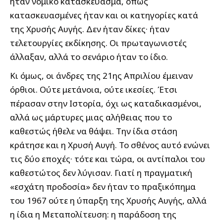
ήταν νομικό κατασκεύασμα, όπως
κατασκευασμένες ήταν και οι κατηγορίες κατά
της Χρυσής Αυγής. Δεν ήταν δίκες· ήταν
τελετουργίες εκδίκησης. Οι πρωταγωνιστές
άλλαξαν, αλλά το σενάριο ήταν το ίδιο.
Κι όμως, οι άνδρες της 21ης Απριλίου έμειναν
όρθιοι. Ούτε μετάνοια, ούτε ικεσίες. Έτσι
πέρασαν στην Ιστορία, όχι ως καταδικασμένοι,
αλλά ως μάρτυρες μιας αλήθειας που το
καθεστώς ήθελε να θάψει. Την ίδια στάση
κράτησε και η Χρυσή Αυγή. Το σθένος αυτό ενώνει
τις δύο εποχές· τότε και τώρα, οι αντίπαλοι του
καθεστώτος δεν λύγισαν. Γιατί η πραγματική
«εσχάτη προδοσία» δεν ήταν το πραξικόπημα
του 1967 ούτε η ύπαρξη της Χρυσής Αυγής, αλλά
η ίδια η Μεταπολίτευση: η παράδοση της