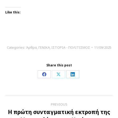
Like this:
Categories:
Άρθρα
,
ΓΕΝΙΚΑ
,
ΙΣΤΟΡΙΑ - ΠΟΛΙΤΙΣΜΟΣ
11/09/2025
Share this post
Share
Share
Share
on
on
on
Facebook
X
LinkedIn
Post
PREVIOUS
navigation
Η πρώτη συνταγματική εκτροπή της