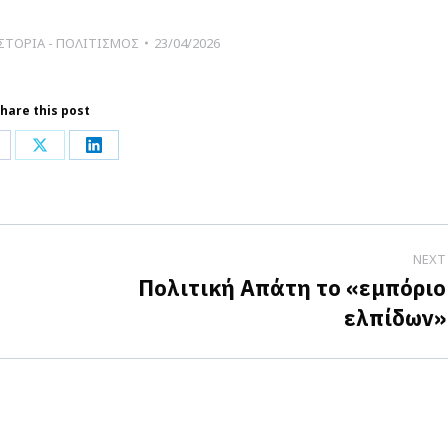
ΣΤΟΡΙΑ - ΠΟΛΙΤΙΣΜΟΣ
23/04/2026
hare this post
hare
Share
Share
n
on
on
acebook
X
LinkedIn
NEXT
Πολιτική Απάτη το «εμπόριο
Next
ελπίδων»
post: