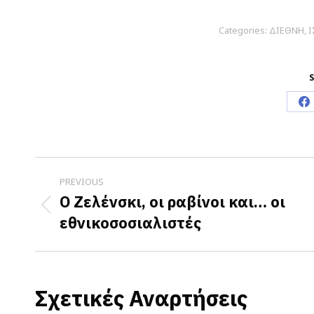
Categories:
ΔΙΕΘΝΗ
,
Ι
S
S
o
F
Post
PREVIOUS
navigation
Ο Ζελένσκι, οι ραβίνοι και… οι
Previous
εθνικοσοσιαλιστές
post:
Σχετικές Αναρτήσεις