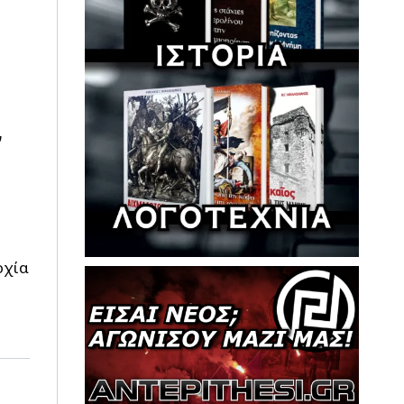
η
ν
ρχία