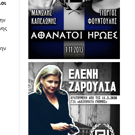
λοι
την
νης
ην