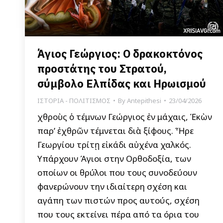
Άγιος Γεώργιος: Ο δρακοκτόνος
προστάτης του Στρατού,
σύμβολο Ελπίδας και Ηρωισμού
ΙΣΤΟΡΙΑ - ΠΟΛΙΤΙΣΜΟΣ
By
Antepithesi
23/04/2026
Ἐχθροὺς ὁ τέμνων Γεώργιος ἐν μάχαις, Ἑκὼν
παρ’ ἐχθρῶν τέμνεται διὰ ξίφους. Ἦρε
Γεωργίου τρίτῃ εἰκάδι αὐχένα χαλκός.
Υπάρχουν Άγιοι στην Ορθοδοξία, των
οποίων οι θρύλοι που τους συνοδεύουν
φανερώνουν την ιδιαίτερη σχέση και
αγάπη των πιστών προς αυτούς, σχέση
που τους εκτείνει πέρα από τα όρια του