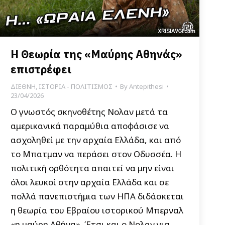
Η Θεωρία της «Μαύρης Αθηνάς»
επιστρέφει
ΔΙΕΘΝΗ
,
ΙΣΤΟΡΙΑ - ΠΟΛΙΤΙΣΜΟΣ
By
Antepithesi
23/04/2026
Ο γνωστός σκηνοθέτης Νολαν μετά τα
αμερικανικά παραμύθια αποφάσισε να
ασχοληθεί με την αρχαία Ελλάδα, και από
το Μπατμαν να περάσει στον Οδυσσέα. Η
πολιτική ορθότητα απαιτεί να μην είναι
όλοι λευκοί στην αρχαία Ελλάδα και σε
πολλά πανεπιστήμια των ΗΠΑ διδάσκεται
η θεωρία του Εβραίου ιστορικού Μπερναλ
«η μαύρη Αθήνα». Έτσι και ο Νολαν για…