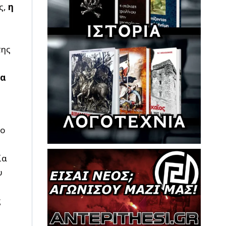
ς,
η
της
να
 ο
ύ
ία
υ
ς