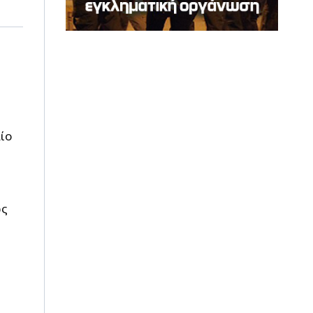
ίο
ως