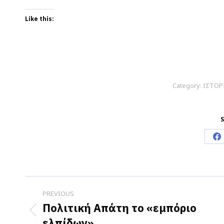
Like this:
Category:
ΙΣΤΟΡ
S
S
o
F
Post
PREVIOUS
navigation
Πολιτική Απάτη το «εμπόριο
Previous
ελπίδων»