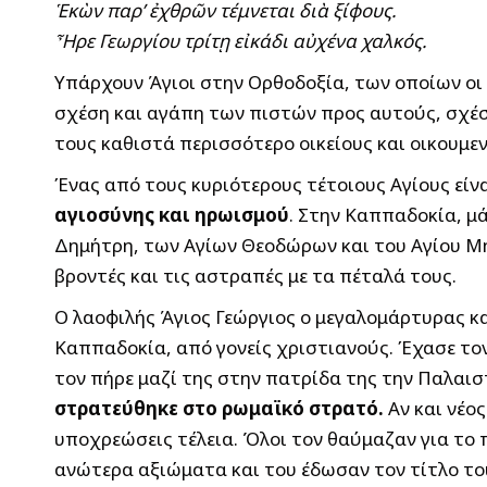
Ἑκὼν παρ’ ἐχθρῶν τέμνεται διὰ ξίφους.
Ἦρε Γεωργίου τρίτῃ εἰκάδι αὐχένα χαλκός.
Υπάρχουν Άγιοι στην Ορθοδοξία, των οποίων οι
σχέση και αγάπη των πιστών προς αυτούς, σχέση
τους καθιστά περισσότερο οικείους και οικουμεν
Ένας από τους κυριότερους τέτοιους Αγίους είνα
αγιοσύνης και ηρωισμού
. Στην Καππαδοκία, μά
Δημήτρη, των Αγίων Θεοδώρων και του Αγίου Μη
βροντές και τις αστραπές με τα πέταλά τους.
Ο λαοφιλής Άγιος Γεώργιος ο μεγαλομάρτυρας κα
Καππαδοκία, από γονείς χριστιανούς. Έχασε τον
τον πήρε μαζί της στην πατρίδα της την Παλαιστ
στρατεύθηκε στο ρωμαϊκό στρατό.
Αν και νέος
υποχρεώσεις τέλεια. Όλοι τον θαύμαζαν για το 
ανώτερα αξιώματα και του έδωσαν τον τίτλο του