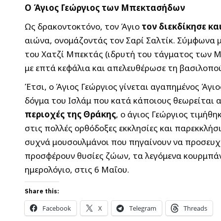
Ο Άγιος Γεώργιος των Μπεκτασήδων
Ως δρακοντοκτόνο, τον Άγιο
τον διεκδίκησε κα
αιώνα, ονομάζοντάς τον Σαρί Σαλτίκ. Σύμφωνα μ
του Χατζί Μπεκτάς (ιδρυτή του τάγματος των 
με επτά κεφάλια και απελευθέρωσε τη βασιλοπο
Έτσι, ο Άγιος Γεώργιος γίνεται αγαπημένος Άγ
δόγμα του Ισλάμ που κατά κάποιους θεωρείται 
περιοχές της Θράκης
, ο άγιος Γεώργιος τιμήθη
στις πολλές ορθόδοξες εκκλησίες και παρεκκλή
συχνά μουσουλμάνοι που πηγαίνουν να προσευχη
προσφέρουν θυσίες ζώων, τα λεγόμενα κουρμπάνι
ημερολόγιο, στις 6 Μαΐου.
Share this:
Facebook
X
Telegram
Threads