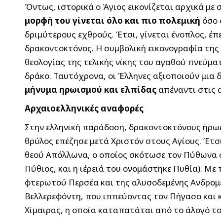
Όντως, ιστορικά ο Άγιος εικονίζεται αρχικά με
μορφή του γίνεται όλο και πιο πολεμική
όσο 
δριμύτερους εχθρούς. Έτσι, γίνεται ένοπλος, έπ
δρακοντοκτόνος. Η συμβολική εικονογραφία της 
θεολογίας της τελικής νίκης του αγαθού πνεύμα
δράκο. Ταυτόχρονα, οι Έλληνες αξιοποιούν μια
μήνυμα ηρωισμού και ελπίδας
απέναντι στις 
Αρχαιοελληνικές αναφορές
Στην ελληνική παράδοση, δρακοντοκτόνους ήρωε
θρύλος επέζησε μετά Χριστόν στους Αγίους. Έτσ
θεού Απόλλωνα, ο οποίος σκότωσε τον Πύθωνα 
Πύθιος, και η ιέρειά του ονομάστηκε Πυθία). Μ
φτερωτού Περσέα και της αλυσοδεμένης Ανδρομέδ
Βελλερεφόντη, που ιππεύοντας τον Πήγασο και κ
Χίμαιρας, η οποία καταπατάται από το άλογό το