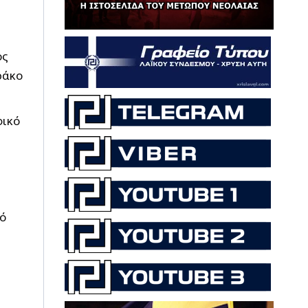
ος
ράκο
φικό
ιό