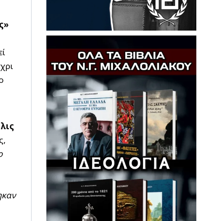
ς»
εί
έχρι
ο
λις
ς,
ο
ηκαν