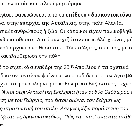
α την οποία και τελικά μαρτύρησε.
ωργίου, φανερώνεται από
το επίθετο «δρακοντοκτόνο
λο, στην επαρχία της Αττάλειας, στην πόλη Αλαγία,
παζε ανθρώπους ή ζώα. Οι κάτοικοι είχαν πανικοβληθ
ανθρωποθυσίες. Αυτό συνεχιζόταν επί πολλά χρόνια, μ
κού άρχοντα να θυσιαστεί. Τότε ο Άγιος, έφιππος, με τ
και ελευθέρωσε την πόλη.
ης
 το σχετικό συναξάρι της 23
Απριλίου ή τα σχετικά
υ δρακοντοκτόνου φαίνεται να αποδίδεται στον Άγιο
μό
 σχετικά η αναπληρώτρια καθηγήτρια Βυζαντινής Τέχνη
 Άγιοι στην Ανατολική Εκκλησία ήταν οι δύο Θεόδωροι, 
η με τον Γεώργιο, του έκτου αιώνα, τον δείχνει ως
τη στρατιωτική του στολή. Δεν γνωρίζω παράσταση του
ίζεται ως δρακοντοκτόνος. Πώς και γιατί αντικαταστάθ
ο»
.