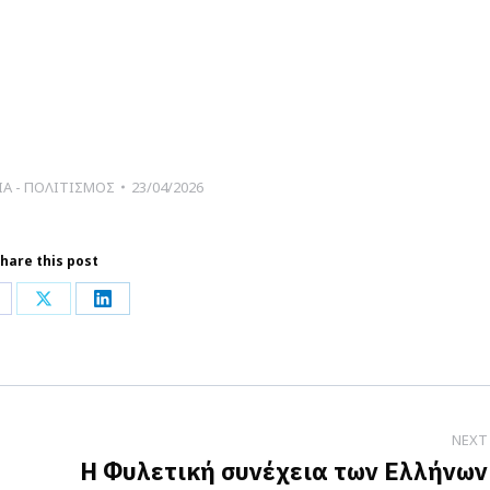
ΙΑ - ΠΟΛΙΤΙΣΜΟΣ
23/04/2026
hare this post
hare
Share
Share
n
on
on
acebook
X
LinkedIn
NEXT
H Φυλετική συνέχεια των Ελλήνων
Next