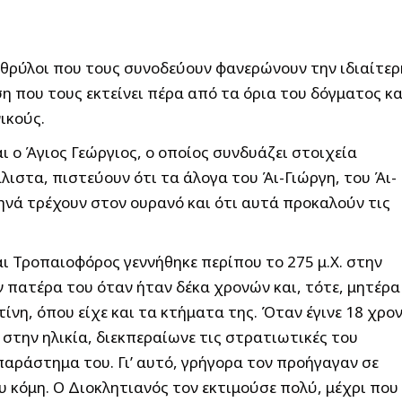
 θρύλοι που τους συνοδεύουν φανερώνουν την ιδιαίτερ
 που τους εκτείνει πέρα από τα όρια του δόγματος κα
ικούς.
ι ο Άγιος Γεώργιος, ο οποίος συνδυάζει στοιχεία
λιστα, πιστεύουν ότι τα άλογα του Άι-Γιώργη, του Άι-
νά τρέχουν στον ουρανό και ότι αυτά προκαλούν τις
ι Τροπαιοφόρος γεννήθηκε περίπου το 275 μ.Χ. στην
 πατέρα του όταν ήταν δέκα χρονών και, τότε, μητέρα
ίνη, όπου είχε και τα κτήματα της. Όταν έγινε 18 χρο
 στην ηλικία, διεκπεραίωνε τις στρατιωτικές του
παράστημα του. Γι’ αυτό, γρήγορα τον προήγαγαν σε
 κόμη. Ο Διοκλητιανός τον εκτιμούσε πολύ, μέχρι που