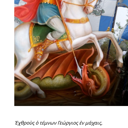
Ἐχθροὺς ὁ τέμνων Γεώργιος ἐν μάχαις,