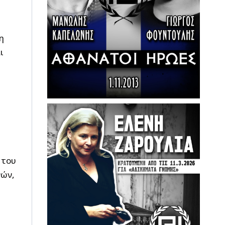
η
ι
 του
νών,