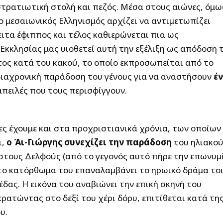
 στρατιωτική στολή και πεζός. Μέσα στους αιώνες, όμω
ο μεσαιωνικός Ελληνισμός αρχίζει να αντιμετωπίζει
ειτα έφιππος και τέλος καθιερώνεται πια ως
Εκκλησίας μας υιοθετεί αυτή την εξέλιξη ως απόδοση 
τος κατά του κακού, το οποίο εκπροσωπείται από το
 διαχρονική παράδοση του γένους για να αναστήσουν
έ
απειλές που τους περισφίγγουν.
ς έχουμε και στα προχριστιανικά χρόνια, των οποίων
ι,
ο Άι-Γιώργης συνεχίζει την παράδοση
του ηλιακο
στους Δελφούς (από το γεγονός αυτό πήρε την επωνυμ
ε το κατόρθωμα του επαναλαμβάνει το ηρωικό δράμα το
ας. Η εικόνα του αναβιώνει την επική σκηνή του
ρατώντας στο δεξί του χέρι δόρυ, επιτίθεται κατά τη
υ.