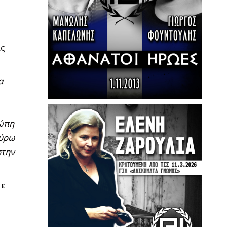
ας
α
ρώπη
γύρω
στην
Με