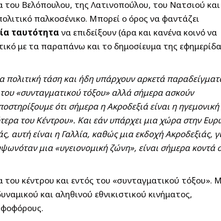
 του Βελόπουλου, της Λατινοπούλου, του Νατσιού και
πολιτικό παλκοσένικο. Μπορεί ο όρος να φαντάζει
μία ταυτότητα
να επιδείξουν (άρα και κανένα κοινό να
τικό με τα παραπάνω και το δημοσίευμα της εφημερίδ
ια πολιτική τάση και ήδη υπάρχουν αρκετά παραδείγματ
του «συνταγματικού τόξου» αλλά σήμερα ασκούν
στηρίξουμε ότι σήμερα η Ακροδεξιά είναι η ηγεμονική
τερα του Κέντρου». Και εάν υπάρχει μια χώρα στην Ευ
άς, αυτή είναι η Γαλλία, καθώς μια εκδοχή Ακροδεξιάς, 
ς υψωνόταν μια
«υγειονομική ζώνη»
, είναι σήμερα κοντά 
α του κέντρου και εντός του «συνταγματικού τόξου». 
υναμικού και αληθινού εθνικιστικού κινήματος,
ηφοφόρους.