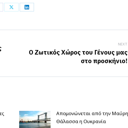
hare
Share
Share
n
on
on
acebook
X
LinkedIn
NEXT
ς
Ο Ζωτικός Χώρος του Γένους μας
Next
στο προσκήνιο!
post:
ες
Απομονώνεται από την Μαύρ
Θάλασσα η Ουκρανία