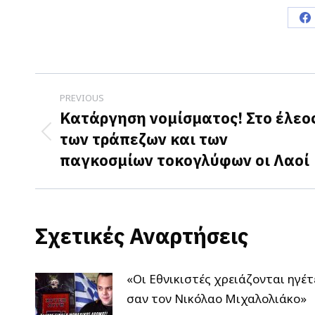
S
o
F
Post
PREVIOUS
navigation
Κατάργηση νομίσματος! Στο έλεο
των τράπεζων και των
Previous
παγκοσμίων τοκογλύφων οι Λαοί
post:
Σχετικές Αναρτήσεις
«Οι Εθνικιστές χρειάζονται ηγέτ
σαν τον Νικόλαο Μιχαλολιάκο»