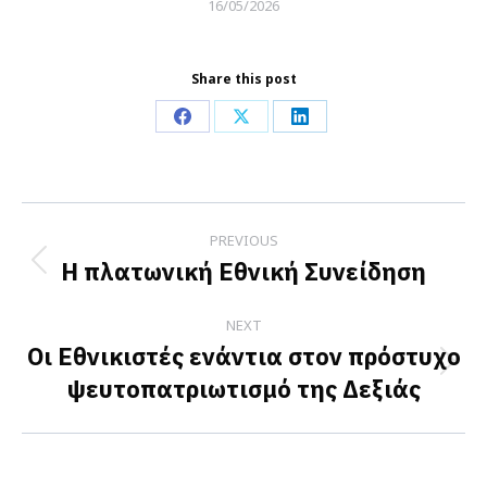
16/05/2026
Share this post
Share
Share
Share
on
on
on
Facebook
X
LinkedIn
Post
PREVIOUS
navigation
Η πλατωνική Εθνική Συνείδηση
Previous
post:
NEXT
Οι Εθνικιστές ενάντια στον πρόστυχο
Next
ψευτοπατριωτισμό της Δεξιάς
post: