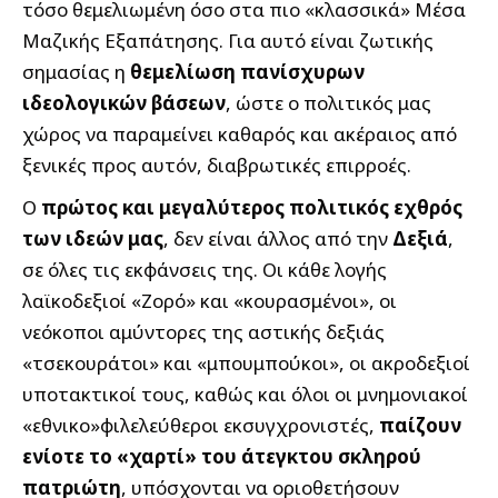
τόσο θεμελιωμένη όσο στα πιο «κλασσικά» Μέσα
Μαζικής Εξαπάτησης. Για αυτό είναι ζωτικής
σημασίας η
θεμελίωση πανίσχυρων
ιδεολογικών βάσεων
, ώστε ο πολιτικός μας
χώρος να παραμείνει καθαρός και ακέραιος από
ξενικές προς αυτόν, διαβρωτικές επιρροές.
Ο
πρώτος και μεγαλύτερος πολιτικός εχθρός
των ιδεών μας
, δεν είναι άλλος από την
Δεξιά
,
σε όλες τις εκφάνσεις της. Οι κάθε λογής
λαϊκοδεξιοί «Ζορό» και «κουρασμένοι», οι
νεόκοποι αμύντορες της αστικής δεξιάς
«τσεκουράτοι» και «μπουμπούκοι», οι ακροδεξιοί
υποτακτικοί τους, καθώς και όλοι οι μνημονιακοί
«εθνικο»φιλελεύθεροι εκσυγχρονιστές,
παίζουν
ενίοτε το «χαρτί» του άτεγκτου σκληρού
πατριώτη
, υπόσχονται να οριοθετήσουν