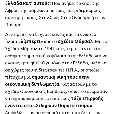
Ελλάδα κατ’ αυτούς;
Που ανήκει το νησί της
Αφροδίτης σύμφωνα με τους πατριδέμπορους
συντηρητικούς; Στην Χιλή; Στην Ονδούρα ή στον
Παναμά;
Δεν πρέπει να ξεχνάει κανείς και τα γνωστά
πλοία «
λίμπερτι
» και το
σχέδιο Μάρσαλ
. Με το
Σχέδιο Μάρσαλ το 1947 και για μια πενταετία,
δόθηκαν σημαντικά κεφάλαια στην Ελλάδα για να
ανασυγκροτηθεί. Όχι μόνο στην Ελλάδα, αλλά και
σε χώρες που ενδιέφεραν τις Η.Π.Α., οι οποίες
πέτυχαν μια
σημαντική νίκη τους στην
οικονομική διπλωματία
. Κατάφεραν με το
Σχέδιο Οικονομικής Βοήθειας, όπως το ονόμασαν,
να δημιουργήσουν το δικό τους
τόξο επιρροής
ενάντια στο «Σιδηρούν Παραπέτασμα»
.
Ασφαλώς, την οικονομική αυτή υποτέλεια την