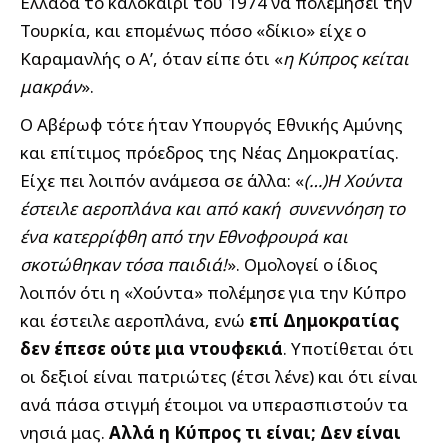
Ελλάδα το καλοκαίρι του 1974 να πολεμήσει την
Τουρκία, και επομένως πόσο «δίκιο» είχε ο
Καραμανλής ο Α’, όταν είπε ότι «
η Κύπρος κείται
μακράν
».
Ο Αβέρωφ τότε ήταν Υπουργός Εθνικής Αμύνης
και επίτιμος πρόεδρος της Νέας Δημοκρατίας.
Είχε πει λοιπόν ανάμεσα σε άλλα: «
(…)Η Χούντα
έστειλε αεροπλάνα και από κακή συνεννόηση το
ένα κατερρίφθη από την Εθνοφρουρά και
σκοτώθηκαν τόσα παιδιά!
». Ομολογεί ο ίδιος
λοιπόν ότι η «Χούντα» πολέμησε για την Κύπρο
και έστειλε αεροπλάνα, ενώ
επί Δημοκρατίας
δεν έπεσε ούτε μια ντουφεκιά
. Υποτίθεται ότι
οι δεξιοί είναι πατριώτες (έτσι λένε) και ότι είναι
ανά πάσα στιγμή έτοιμοι να υπερασπιστούν τα
νησιά μας.
Αλλά η Κύπρος τι είναι; Δεν είναι