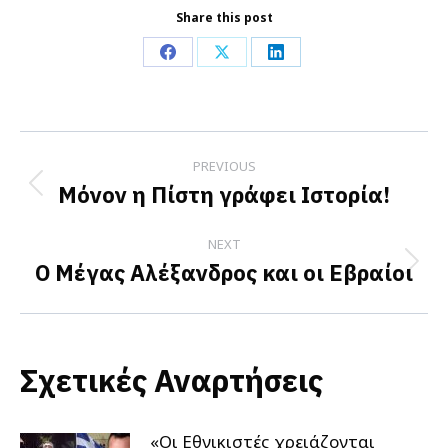
Share this post
Share
Share
Share
on
on
on
Facebook
X
LinkedIn
Post
PREVIOUS
navigation
Μόνον η Πίστη γράφει Ιστορία!
Previous
post:
NEXT
Ο Μέγας Αλέξανδρος και οι Εβραίοι
Next
post:
Σχετικές Αναρτήσεις
«Οι Εθνικιστές χρειάζονται