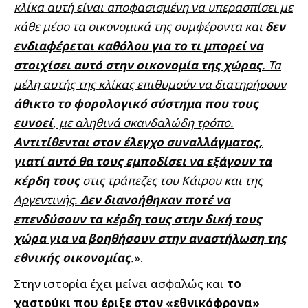
κλίκα αυτή είναι αποφασισμένη να υπερασπίσει με
κάθε μέσο τα οικονομικά της συμφέροντα και
δεν
ενδιαφέρεται καθόλου για το τι μπορεί να
στοιχίσει αυτό στην οικονομία της χώρας
. Τα
μέλη αυτής της κλίκας επιθυμούν να διατηρήσουν
άθικτο το φορολογικό σύστημα που τους
ευνοεί
, με αληθινά σκανδαλώδη τρόπο.
Αντιτίθενται στον έλεγχο συναλλάγματος,
γιατί αυτό θα τους εμποδίσει να εξάγουν τα
κέρδη τους
στις τράπεζες του Κάιρου και της
Αργεντινής.
Δεν διανοήθηκαν ποτέ να
επενδύσουν τα κέρδη τους στην δική τους
χώρα για να βοηθήσουν στην αναστήλωση της
εθνικής οικονομίας
.
».
Στην ιστορία έχει μείνει ασφαλώς και
το
χαστούκι που έριξε στον «εθνικόφρονα»