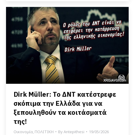
Dirk Müller: Το ΔΝΤ κατέστρεφε
σκόπιμα την Ελλάδα για να
ξεπουληθούν τα κοιτάσματά
της!
Οικονομία
,
ΠΟΛΙΤΙΚΗ
By
Antepithesi
19/05/2026