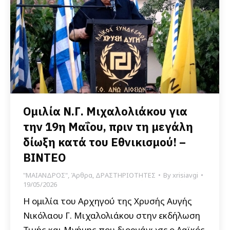
Ομιλία Ν.Γ. Μιχαλολιάκου για
την 19η Μαΐου, πριν τη μεγάλη
δίωξη κατά του Εθνικισμού! –
ΒΙΝΤΕΟ
"ΜΑΙΑΝΔΡΟΣ"
,
Άρθρα
,
ΔΡΑΣΤΗΡΙΟΤΗΤΕΣ
By
xrisiavgi
19/05/2026
Η ομιλία του Αρχηγού της Χρυσής Αυγής
Νικόλαου Γ. Μιχαλολιάκου στην εκδήλωση
Τιμής και Μνήμης που διοργάνωσε ο Λαϊκός