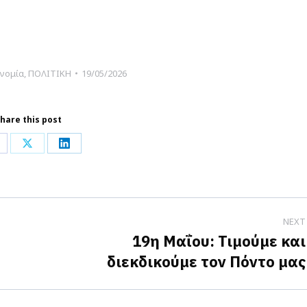
νομία
,
ΠΟΛΙΤΙΚΗ
19/05/2026
hare this post
hare
Share
Share
n
on
on
acebook
X
LinkedIn
NEXT
19η Μαΐου: Τιμούμε και
Next
διεκδικούμε τον Πόντο μας
post: