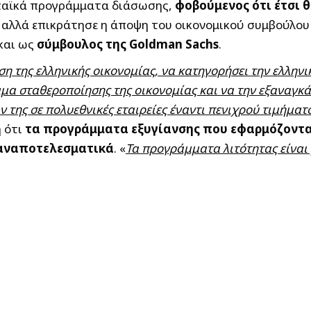
ωπαϊκά προγράμματα διάσωσης,
φοβούμενος ότι έτσι 
, αλλά επικράτησε η άποψη του οικονομικού συμβούλου
και ως
σύμβουλος της Goldman Sachs
.
ση της ελληνικής οικονομίας, να κατηγορήσει την ελληνι
μα σταθεροποίησης της οικονομίας και να την εξαναγκά
της σε πολυεθνικές εταιρείες έναντι πενιχρού τιμήματ
η ότι
τα προγράμματα εξυγίανσης που εφαρμόζοντα
 αναποτελεσματικά
. «
Τα προγράμματα λιτότητας είναι