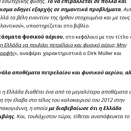
 εσωτερικής φύσης.
Το να επιβάλλεται σε πολλά και
μισμα οδηγεί εξαρχής σε σημαντικά προβλήματα
. Αυ
αλλά τα βέλη εναντίον της ήρθαν στοχευμένα και με τους
τλαντικού
», υποστηρίζεται στο βιβλίο.
τάσματα φυσικού αέριου
, στο κεφάλαιο με τον τίτλο 
 η Ελλάδα να πουλάει πετρέλαιο και φυσικό αέριο; Μην
γραφής
», αναφέρει χαρακτηριστικά ο Dirk Müller και
εγάλα αποθέματα πετρελαίου και φυσικού αερίου, α
ι η Ελλάδα διαθέτει ένα από τα μεγαλύτερα αποθέματα 
η την έλαβα στο τέλος του καλοκαιριού του 2012 στην
Μπακογιάννη, η οποία
με διαβεβαίωσε ότι η Ελλάδα
Λιβύης
. Και, τουλάχιστον τώρα, τίθεται αναπόφευκτα το