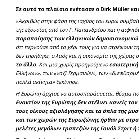
Σε αυτό το πλαίσιο ενέτασσε ο
Dirk
Mü
ller κ
«
Ακριβώς στην φάση της ισχύος του ευρώ συμβαί
της εξουσίας από τον Γ. Παπανδρέου και η αιφνιδ
παραποίησης των ελληνικών δημοσιονομικώ
ότι περνούσε από το χέρι τους για να στρέψουν 
δεν τηρήθηκε, ο λαός και η οικονομία της χώρας
το άλλο
. Και μια χωρίς προηγούμενο
εσωτερική
Ελλήνων», των «ναζί Γερμανών», των «διεφθαρμ
πολλά ακίνητα» ξεκίνησε.
Η Ευρώπη άρχισε να αυτοσπαράσσεται, θέαμα πο
Εναντίον της Ευρώπης δεν στέλνει κανείς τον έ
τους οίκους αξιολόγησης και τα όπλα της μυ
και των χωρών της Ευρωζώνης ήρθαν με στρα
μελέτες μεγάλων τραπεζών της Γουόλ Στριτ ή