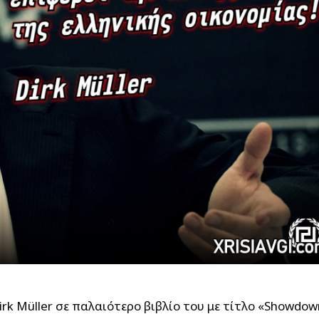
rk Müller σε παλαιότερο βιβλίο του με τίτλο «Showdow