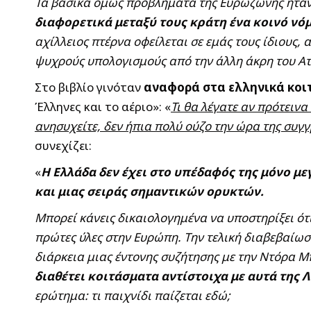
Τα βασικά όμως προβλήματα της Ευρωζώνης ήταν
διαφορετικά μεταξύ τους κράτη ένα κοινό νό
αχίλλειος πτέρνα οφείλεται σε εμάς τους ίδιους, 
ψυχρούς υπολογισμούς από την άλλη άκρη του Α
Στο βιβλίο γινόταν
αναφορά στα ελληνικά κοι
Έλληνες και το αέριο»: «
Τι θα λέγατε αν πρότεινα
ανησυχείτε, δεν ήπια πολύ ούζο την ώρα της συγ
συνεχίζει:
«
Η Ελλάδα δεν έχει στο υπέδαφός της μόνο μ
και μιας σειράς σημαντικών ορυκτών.
Μπορεί κάνεις δικαιολογημένα να υποστηρίξει ότ
πρώτες ύλες στην Ευρώπη. Την τελική διαβεβαίωσ
διάρκεια μιας έντονης συζήτησης με την Ντόρα 
διαθέτει κοιτάσματα αντίστοιχα με αυτά της 
ερώτημα: τι παιχνίδι παίζεται εδώ;