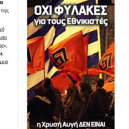
θα
 της
κή
σει
ος
»,
ι
 μια