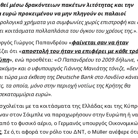
θεί μέσω δρακόντειων πακέτων λιτότητας και την
 ευρώ προκειμένου να μην πληγούν οι παλαιοί
ορολογικά χρήματα για συμφωνίες χωρίς επιστροφή και 
ει κοιτάσματα πολλαπλάσια του όγκου του χρέους της.
».
ργός Γιώργος Παπανδρέου «
φαίνεται σαν να ήταν
ζει ότι «
αποστολή του ήταν να επιφέρει με κάθε τρ
ρώπη
», ενώ προσθέτει: «
Ο Παπανδρέου το 2009 δήλωνε, 
ακόμη» και ο υφυπουργός Γιάννης Μανιάτης τόνιζε, «δεν
ι τώρα μια έκθεση της Deutsche Bank στο Λονδίνο κάνε
, τα οποία, μόνο στην περιοχή νοτίως της Κρήτης θα
ισεκατομμύρια ευρώ
».
σχολείται με τα κοιτάσματα της Ελλάδας και της Κύπρ
τειναν στον Σόιμπλε να παραχωρήσουν στην Ευρώπη ή να
πό το φυσικό αέριο, ο Γερμανός υπουργός Οικονομικώ
ς
. Σε ό,τι αφορά τον ρόλο του ΔΝΤ, ο Müller ανέφερε ότι