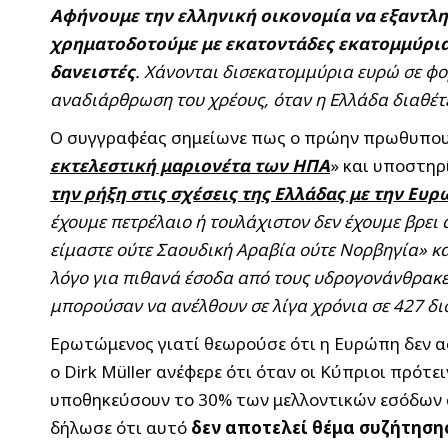
Αφήνουμε την ελληνική οικονομία να εξαντλη
χρηματοδοτούμε με εκατοντάδες εκατομμύρια
δανειστές
. Χάνονται δισεκατομμύρια ευρώ σε φ
αναδιάρθρωση του χρέους, όταν η Ελλάδα διαθέτ
Ο συγγραφέας σημείωνε πως ο πρώην πρωθυπου
εκτελεστική μαριονέτα των ΗΠΑ
» και υποστηρί
την ρήξη στις σχέσεις της Ελλάδας με την Ευ
έχουμε πετρέλαιο ή τουλάχιστον δεν έχουμε βρει 
είμαστε ούτε Σαουδική Αραβία ούτε Νορβηγία» κα
λόγο για πιθανά έσοδα από τους υδρογονάνθρακες
μπορούσαν να ανέλθουν σε λίγα χρόνια σε 427 δ
Ερωτώμενος γιατί θεωρούσε ότι η Ευρώπη δεν α
ο Dirk Müller ανέφερε ότι όταν οι Κύπριοι πρό
υποθηκεύσουν το 30% των μελλοντικών εσόδων α
δήλωσε ότι αυτό
δεν αποτελεί θέμα συζήτηση