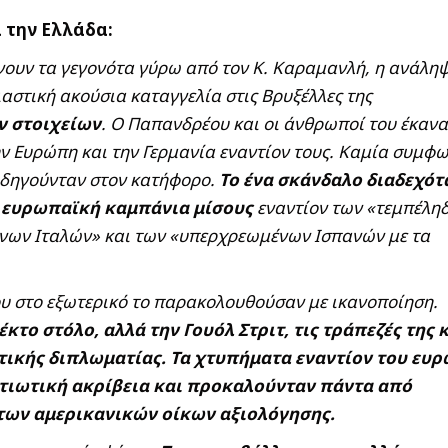
αι την Ελλάδα:
νουν τα γεγονότα γύρω από τον Κ. Καραμανλή, η ανάλη
ιαστική ακούσια καταγγελία στις Βρυξέλλες της
ν στοιχείων
. Ο Παπανδρέου και οι άνθρωποί του έκαν
την Ευρώπη και την Γερμανία εναντίον τους. Καμία συμφ
 οδηγούνταν στον κατήφορο.
Το ένα σκάνδαλο διαδεχότ
 ευρωπαϊκή καμπάνια μίσους
εναντίον των «τεμπέλη
ένων Ιταλών» και των «υπερχρεωμένων Ισπανών με τα
υ στο εξωτερικό το παρακολουθούσαν με ικανοποίηση.
κτο στόλο, αλλά την Γουόλ Στριτ, τις τράπεζές της 
στικής διπλωματίας. Τα χτυπήματα εναντίον του ευρ
τιωτική ακρίβεια και προκαλούνταν πάντα από
 των αμερικανικών οίκων αξιολόγησης.