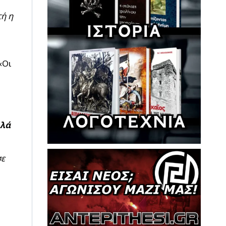
τή η
«Οι
λλά
σε