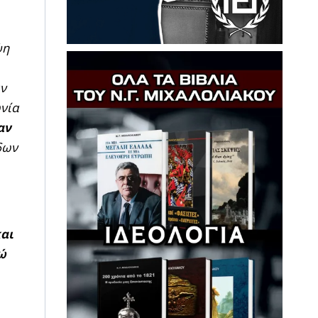
ψη
αν
ωνία
αν
δων
και
ώ