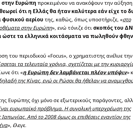
η στην Ευρώπη
προκειμένου να ανακόψουν την αύξηση
θεωρεί ότι η Ελλάς θα ήταν καλύτερα εάν είχε το δ
α φυσικού αερίου
της, καθώς, όπως υποστήριζε, «
στο
ποθέματα στην Ευρώπη
», ενώ τόνιζε ότι
σκοπός του Δ
ία ώστε τα ελληνικά κοιτάσματα να πωληθούν φθη
οση του περιοδικού «Focus», ο χρηματιστης ανέλυε την
σσεται τα τελευταία χρόνια, σχετίζεται με την κυριαρχί
ίωνε ότι «
η Ευρώπη δεν λαμβάνεται πλέον υπόψιν
» 
 δηλαδή της Κίνας, ενώ οι Ρώσοι θα ήθελαν να αναμιχθού
ης Ευρώπης όχι μόνο σε εξωτερικούς παράγοντες, αλ
είναι ευρωπαϊκό πρόβλημα. Η συνολική υπερχρέωση της
Ιαπωνίας. Από το 2008 όμως οι επιθέσεις εναντίον της
ένα
», έλεγε.