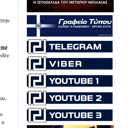
στην
όπο
«δεν
ι
ου,
ν
 ο