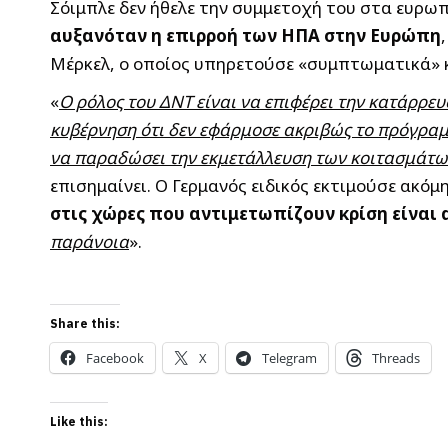
Σόιμπλε δεν ήθελε την συμμετοχή του στα ευρ
αυξανόταν η επιρροή των ΗΠΑ στην Ευρώπη
Μέρκελ, ο οποίος υπηρετούσε «συμπτωματικά» 
«
Ο ρόλος του ΔΝΤ είναι να επιφέρει την κατάρρευ
κυβέρνηση ότι δεν εφάρμοσε ακριβώς το πρόγραμ
να παραδώσει την εκμετάλλευση των κοιτασμάτων 
επισημαίνει. Ο Γερμανός ειδικός εκτιμούσε ακόμ
στις χώρες που αντιμετωπίζουν κρίση είναι
παράνοια
».
Share this:
Facebook
X
Telegram
Threads
Like this: