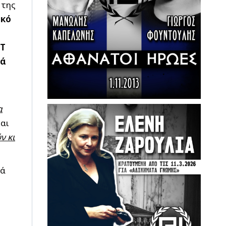
 της
ικό
ΝΤ
νά
α
και
ν κι
λά