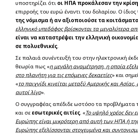
υποστηρίζει ότι
οι ΗΠΑ προκάλεσαν την κρίσ
επιρροής του ευρώ έναντι του δολαρίου. Ο ίδιος
της νόμισμα ή αν αξιοποιούσε τα κοιτάσματ
ελληνικό υπεδάφος βρίσκονται τα μεγαλύτερα α
είναι να καταστρέψει την ελληνική οικονομ
σε πολυεθνικές
.
Σε παλαιά συνέντευξή του στην ηλεκτρονική έκδ
θεωρία πως «
η μεγάλη αναμέτρηση, η οποία εξελί
στο πλανήτη για τις επόμενες δεκαετίες
» και σημε
«
το παιχνίδι κινείται μεταξύ Αμερικής και Ασίας,
αυτοί λίγο
».
Ο συγγραφέας απέδιδε ωστόσο τα προβλήματα τ
και σε
εσωτερικές αιτίες
. «
Το υψηλό χρέος δεν 
Ευρώπης είναι μικρότερη από αυτή των ΗΠΑ ή της 
Ευρώπης εξελίσσονται στοχευμένα και συντονισμ