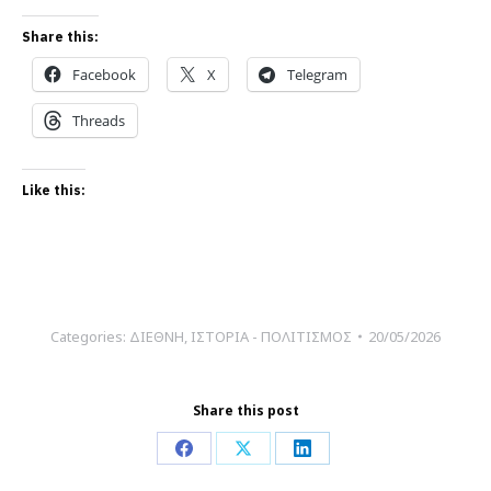
Share this:
Facebook
X
Telegram
Threads
Like this:
Categories:
ΔΙΕΘΝΗ
,
ΙΣΤΟΡΙΑ - ΠΟΛΙΤΙΣΜΟΣ
20/05/2026
Share this post
Share
Share
Share