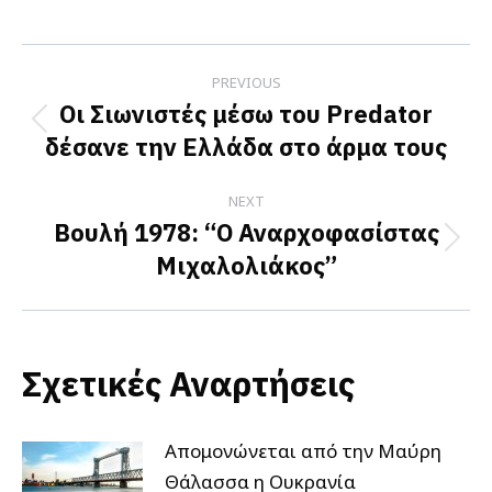
on
on
on
Facebook
X
LinkedIn
Post
PREVIOUS
navigation
Οι Σιωνιστές μέσω του Predator
Previous
δέσανε την Ελλάδα στο άρμα τους
post:
NEXT
Βουλή 1978: “Ο Αναρχοφασίστας
Next
Μιχαλολιάκος”
post:
Σχετικές Αναρτήσεις
Απομονώνεται από την Μαύρη
Θάλασσα η Ουκρανία