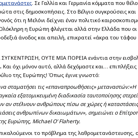
ρομετανάστες
. Σε Γαλλία και Γερμανία κόμματα που θέλ
ώτα στις δημοσκοπήσεις. Στο Βέλγιο συγκρούσεις και
γονός ότι η Μελόνι δείχνει έναν πολιτικό καιροσκοπισμ
 Ολόκληρη η Ευρώπη φλέγεται αλλά στην Ελλάδα που οι
οδεξιά άνοδος και απειλή, επικρατεί «άκρα του τάφου
ΙΑ ΣΥΓΚΕΝΤΡΩΣΗ, ΟΥΤΕ ΜΙΑ ΠΟΡΕΙΑ ενάντια στην εισβο
.
Και όχι μόνον αυτό, αλλά δεχόμαστε και… επιπλήξεις
ύλιο της Ευρώπης! Όπως έγινε γνωστό:
α να σταματήσει τις «επαναπροωθήσεις» μεταναστών:«Η
αγκαία εξατομικευμένη διαδικασία ταυτοποίησης στερεί
υν αν στέλνουν ανθρώπους πίσω σε χώρες ή καταστάσει
ιάσεις ανθρωπίνων δικαιωμάτων», σημειώνει ο Επίτρο
της Ευρώπης,
Michael
O
’
Flaherty
.
πικαλούμενοι το πρόβλημα της λαθρομετανάστευσης, 