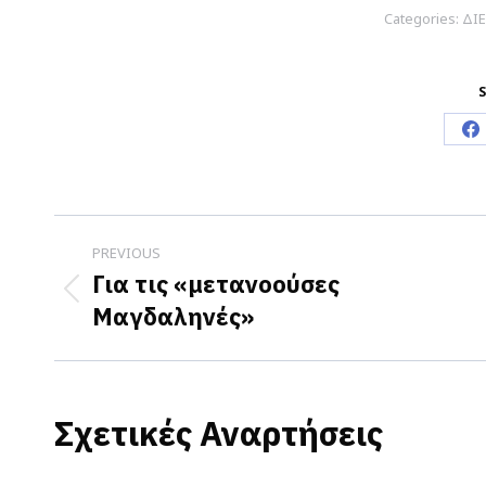
Categories:
ΔΙ
S
S
o
F
Post
PREVIOUS
navigation
Για τις «μετανοούσες
Previous
Μαγδαληνές»
post:
Σχετικές Αναρτήσεις