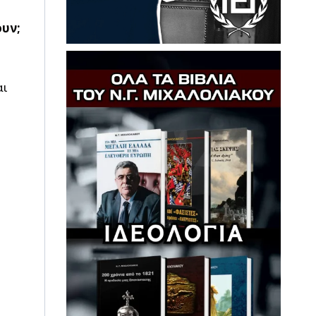
ουν;
αι