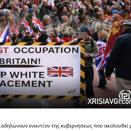
ιαδηλώνουν εναντίον της κυβερνήσεως που ακολουθεί 