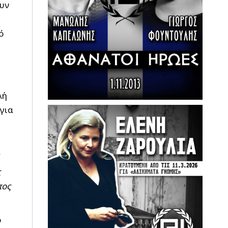
ουν
ό
λή
 για
ς
πος
ο