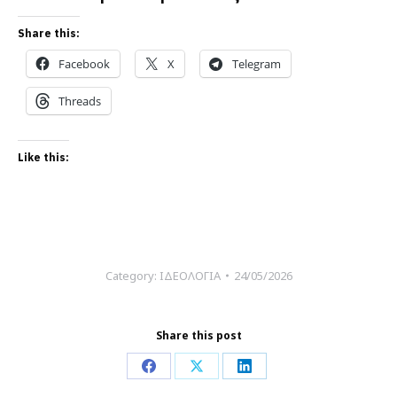
Share this:
Facebook
X
Telegram
Threads
Like this:
Category:
ΙΔΕΟΛΟΓΙΑ
24/05/2026
Share this post
Share
Share
Share