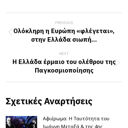
on
on
on
Facebook
X
LinkedIn
Post
PREVIOUS
navigation
Ολόκληρη η Ευρώπη «φλέγεται»,
Previous
στην Ελλάδα σιωπή…
post:
NEXT
Η Ελλάδα έρμαιο του ολέθρου της
Next
Παγκοσμιοποίησης
post:
Σχετικές Αναρτήσεις
Αφιέρωμα: Η Ταυτότητα του
Ιωάννη Μεταξά & της 4ης