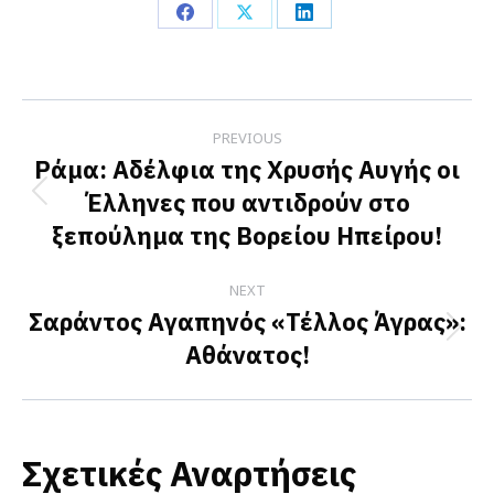
Share
Share
Share
on
on
on
Facebook
X
LinkedIn
Post
PREVIOUS
navigation
Ράμα: Αδέλφια της Χρυσής Αυγής οι
Έλληνες που αντιδρούν στο
Previous
ξεπούλημα της Βορείου Ηπείρου!
post:
NEXT
Σαράντος Αγαπηνός «Τέλλος Άγρας»:
Next
Αθάνατος!
post:
Σχετικές Αναρτήσεις